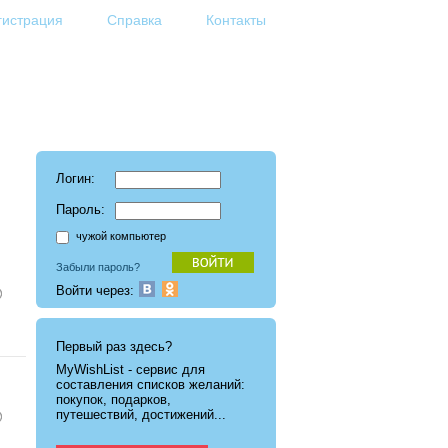
гистрация
Справка
Контакты
Логин:
Пароль:
чужой компьютер
Забыли пароль?
Войти через:
Первый раз здесь?
MyWishList - cервис для
составления списков желаний:
покупок, подарков,
путешествий, достижений...