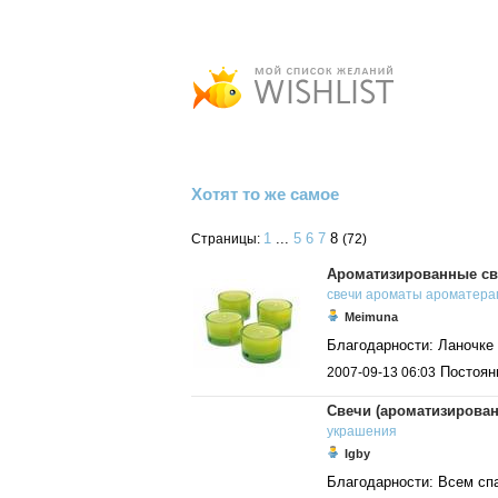
Хотят то же самое
1
...
5
6
7
8
Страницы:
(72)
Ароматизированные св
свечи
ароматы
ароматера
Meimuna
Благодарности: Ланочке 
Постоянн
2007-09-13 06:03
Свечи (ароматизирова
украшения
Igby
Благодарности: Всем сп