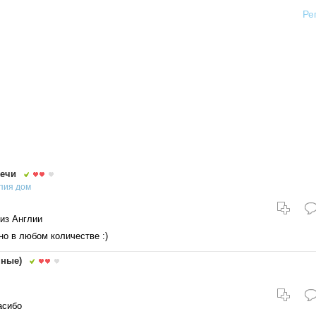
Ре
ечи
пия
дом
из Англии
о в любом количестве :)
нные)
асибо