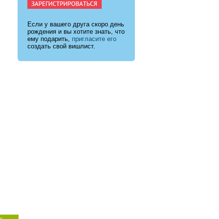
Если у вашего друга скоро день
рождения и вы хотите знать, что
ему подарить,
пригласите его
создать свой вишлист.