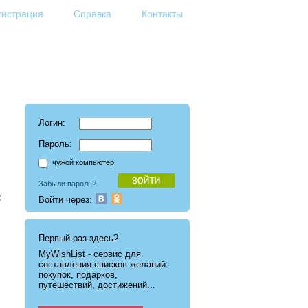
гистрация
Справка
Контакты
Логин:
Пароль:
чужой компьютер
Забыли пароль?
Войти через:
Первый раз здесь?
MyWishList - cервис для
составления списков желаний:
покупок, подарков,
путешествий, достижений...