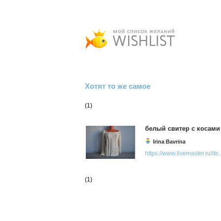
Хотят то же самое
(1)
белый свитер с косами
Irina Bavrina
https://www.livemaster.ru/ite..
(1)