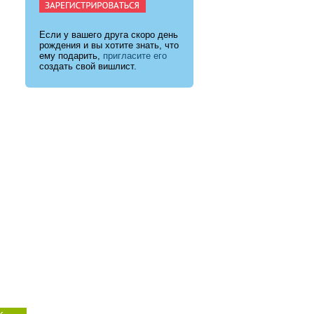
Если у вашего друга скоро день
рождения и вы хотите знать, что
ему подарить,
пригласите его
создать свой вишлист.