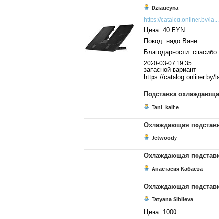
Dziaucyna
https://catalog.onliner.by/la...
Цена: 40 BYN
Повод: надо Ване
Благодарности: спасибо
2020-03-07 19:35
запасной вариант:
https://catalog.onliner.by
Подставка охлаждающа
Tani_kaihe
Охлаждающая подставк
Jetwoody
Охлаждающая подставк
Анастасия Кабаева
Охлаждающая подставк
Tatyana Sibileva
Цена: 1000