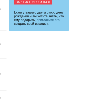
Если у вашего друга скоро день
рождения и вы хотите знать, что
ему подарить,
пригласите его
создать свой вишлист.