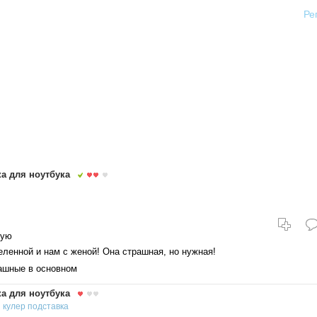
Ре
а для ноутбука
ную
еленной и нам с женой! Она страшная, но нужная!
ашные в основном
а для ноутбука
ы
кулер
подставка