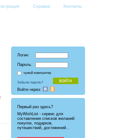
гистрация
Справка
Контакты
Логин:
Пароль:
чужой компьютер
Забыли пароль?
Войти через:
Первый раз здесь?
MyWishList - cервис для
составления списков желаний:
покупок, подарков,
путешествий, достижений...