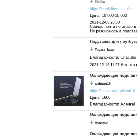
Iiibiha
https://kz.wildberries.ru/cat...
Цена: 10 000-15 000
2021-12-06 20:30
Сейчас почти не играю в
Не разбираюсь в подста
Подставка для ноутбу
Tayara_kata
Благодарности: Спасибо 
Вот это 
2021-12-13 11:27
Охлаждающая подставк
artiman16
https://aliexpress.ru/item/10..
Цена: 1660
Благодарности: Алечке!
Охлаждающая подставк
Asusyai
Охлаждающая подставк