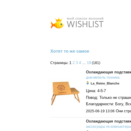
Хотят то же самое
1
2
3
4
...
19
Страницы:
(181)
Охлаждающая подставк
дом
мебель
техника
La_Reine_Blanche
Цена: 4-5-7
Повод: Только не страш
Благодарности: Богу, Вс
Они стр
2025-06-19 13:06
Охлаждающая подставк
акссесуары
пк
компьютер