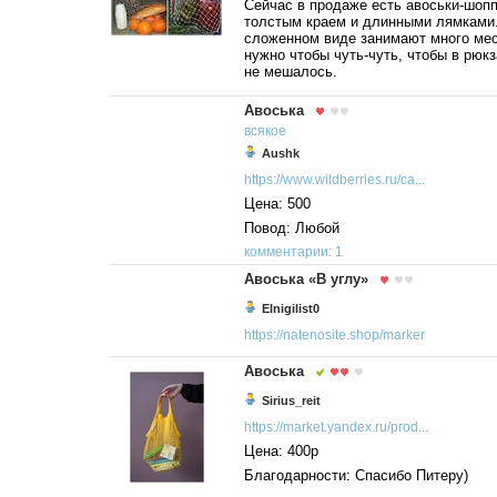
Сейчас в продаже есть авоськи-шоп
толстым краем и длинными лямками.
сложенном виде занимают много мес
нужно чтобы чуть-чуть, чтобы в рюк
не мешалось.
Авоська
всякое
Aushk
https://www.wildberries.ru/ca...
Цена: 500
Повод: Любой
комментарии: 1
Авоська «В углу»
Elnigilist0
https://natenosite.shop/marker
Авоська
Sirius_reit
https://market.yandex.ru/prod...
Цена: 400р
Благодарности: Спасибо Питеру)