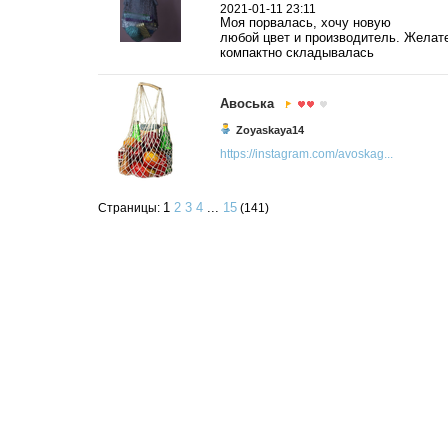
2021-01-11 23:11
Моя порвалась, хочу новую
любой цвет и производитель. Желате
компактно складывалась
Авоська
Zoyaskaya14
https://instagram.com/avoskag...
1
2
3
4
...
15
Страницы:
(141)