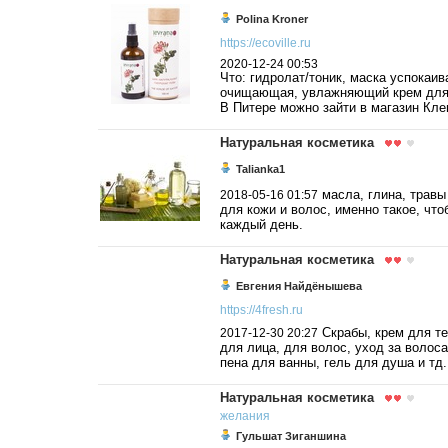
Polina Kroner
https://ecoville.ru
2020-12-24 00:53
Что: гидролат/тоник, маска успокаи
очищающая, увлажняющий крем для
В Питере можно зайти в магазин Кле
Натуральная косметика
Talianka1
масла, глина, травы
2018-05-16 01:57
для кожи и волос, именно такое, что
каждый день.
Натуральная косметика
Евгения Найдёнышева
https://4fresh.ru
Скрабы, крем для те
2017-12-30 20:27
для лица, для волос, уход за волос
пена для ванны, гель для душа и тд.
Натуральная косметика
желания
Гульшат Зиганшина