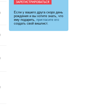
Если у вашего друга скоро день
рождения и вы хотите знать, что
ему подарить,
пригласите его
создать свой вишлист.