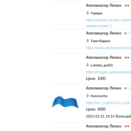
Аппликатор Ляпко
Тамара
https://market.yandex.ru/prod
комментарии: 2
Аппликатор Ляпко
Таня Юдина
https://www.wildberries.ru/ca.
Аппликатор Ляпко
Lariska_guk21
https://images.apteka.ru/smal
Цена: 1000
Аппликатор Ляпко
Karcoucha
https://xn--j1abkc3f.xn--p1ai.
Цена: 4000
Большой 
2021-02-21 19:14
Аппликатор Ляпко