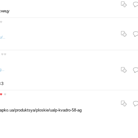
сницу
/...
...
<3
yapko.ua/produktsya/ploskie/ualp-kvadro-58-ag