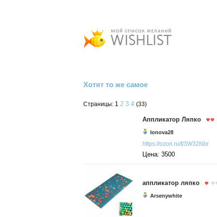
Хотят то же самое
1
2
3
4
Страницы:
(33)
Аппликатор Ляпко
Ionova28
https://ozon.ru/t/3W32Nbr
Цена: 3500
аппликатор ляпко
Arsenywhite