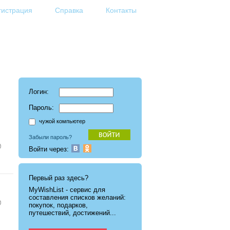
гистрация
Справка
Контакты
Логин:
Пароль:
чужой компьютер
Забыли пароль?
Войти через:
Первый раз здесь?
MyWishList - cервис для
составления списков желаний:
покупок, подарков,
путешествий, достижений...