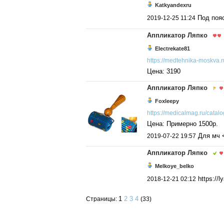
Katkyandexru
Под поя
2019-12-25 11:24
Аппликатор Ляпко
Electrekate81
https://medtehnika-moskva.ru
Цена: 3190
Аппликатор Ляпко
Foxleepy
https://medicalmag.ru/catalog
Цена: Примерно 1500р.
Для мч 
2019-07-22 19:57
Аппликатор Ляпко
Melkoye_belko
https://l
2018-12-21 02:12
1
2
3
4
Страницы:
(33)