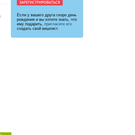
Если у вашего друга скоро день
рождения и вы хотите знать, что
ему подарить,
пригласите его
создать свой вишлист.