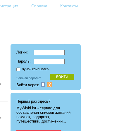
гистрация
Справка
Контакты
Логин:
Пароль:
чужой компьютер
Забыли пароль?
Войти через:
Первый раз здесь?
MyWishList - cервис для
составления списков желаний:
покупок, подарков,
путешествий, достижений...