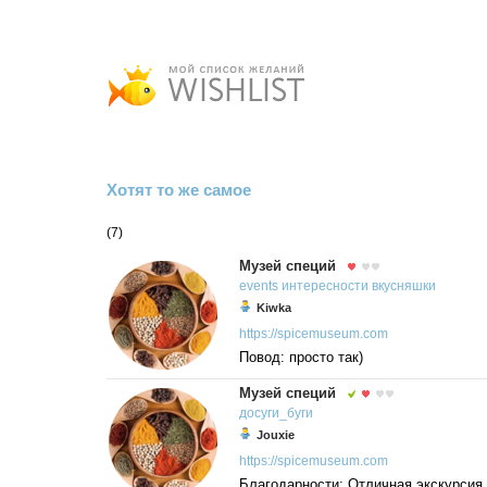
Хотят то же самое
(7)
Музей специй
events
интересности
вкусняшки
Kiwka
https://spicemuseum.com
Повод: просто так)
Музей специй
досуги_буги
Jouxie
https://spicemuseum.com
Благодарности: Отличная экскурсия