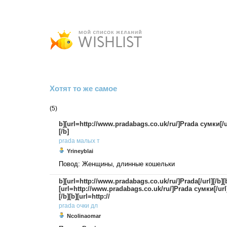
Хотят то же самое
(5)
b][url=http://www.pradabags.co.uk/ru/]Prada сумки[/u
[/b]
prada
малых
т
Yrineyblai
Повод: Женщины, длинные кошельки
b][url=http://www.pradabags.co.uk/ru/]Prada[/url][/b][
[url=http://www.pradabags.co.uk/ru/]Prada сумки[/url
[/b][b][url=http://
prada
очки
дл
Ncolinaomar