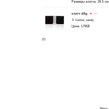
Размеры клатча: 29.5 см.
клатч d&g
Cotton_candy
Цена: 1795$
(2)
Дбвть 