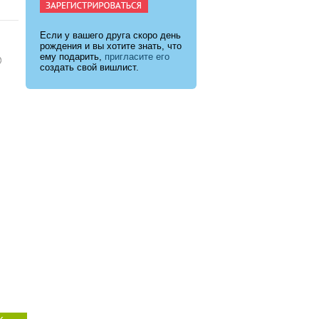
Если у вашего друга скоро день
рождения и вы хотите знать, что
ему подарить,
пригласите его
создать свой вишлист.