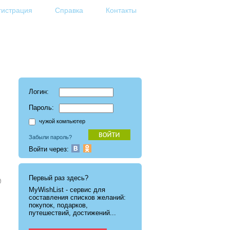
гистрация
Справка
Контакты
Логин:
Пароль:
чужой компьютер
Забыли пароль?
Войти через:
Первый раз здесь?
MyWishList - cервис для
составления списков желаний:
покупок, подарков,
путешествий, достижений...