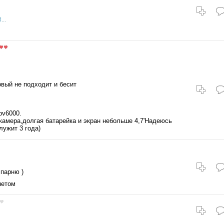
...
овый не подходит и бесит
bv6000.
камера,долгая батарейка и экран небольше 4,7'Надеюсь
лужит 3 года)
 парню )
нетом