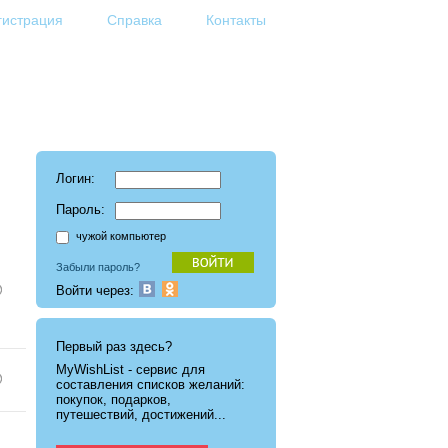
гистрация
Справка
Контакты
Логин:
Пароль:
чужой компьютер
Забыли пароль?
Войти через:
Первый раз здесь?
MyWishList - cервис для
составления списков желаний:
покупок, подарков,
путешествий, достижений...