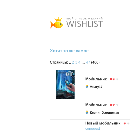
Хотят то же самое
1
2
3
4
...
47
Страницы:
(466)
Мобильник
Velary17
Мобильник
Ксения Харинская
Новый мобильник
conquest