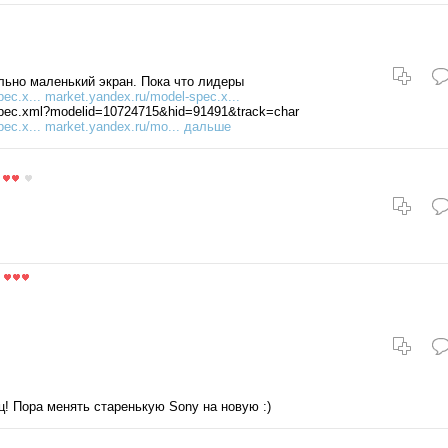
льно маленький экран. Пока что лидеры
ec.x...
market.yandex.ru/model-spec.x...
spec.xml?modelid=10724715&hid=91491&track=char
ec.x...
market.yandex.ru/mo
... дальше
! Пора менять старенькую Sony на новую :)