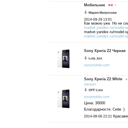
Мобильник
Мария Матросова
2014-09-29 13:01
Как можно уже. Но не си
market.yandex.ru/model-sp
market.yandex.ru/model-
market.yandex.ru/model-sp
Sony Xperia Z2 Черная
Lola_kzn
sonymobile.com
Sony Xperia Z2 White
ланшет
OFF-Line
sonymobile.com
Цена: 30000
Благодарности: Себе :)
Красавец
2014-08-06 22:21