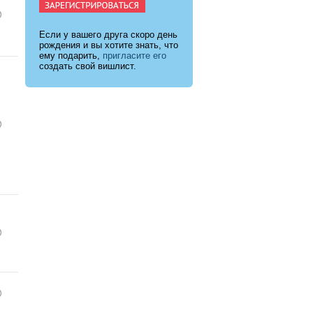
Если у вашего друга скоро день
рождения и вы хотите знать, что
ему подарить,
пригласите его
создать свой вишлист.