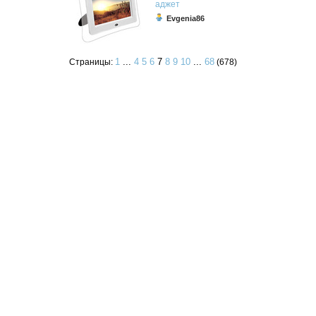
аджет
Evgenia86
1
...
4
5
6
7
8
9
10
...
68
Страницы:
(678)