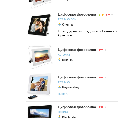
Цифровая фоторамка
техника
дом
Olver_a
Благодарности: Лидочка и Танечка, 
Дракоши
Цифровая фоторамка
хотелки
Mika_06
Цифровая фоторамка
техника
Heynanahey
ozon.ru
Цифровая фоторамка
ехника
Black_star