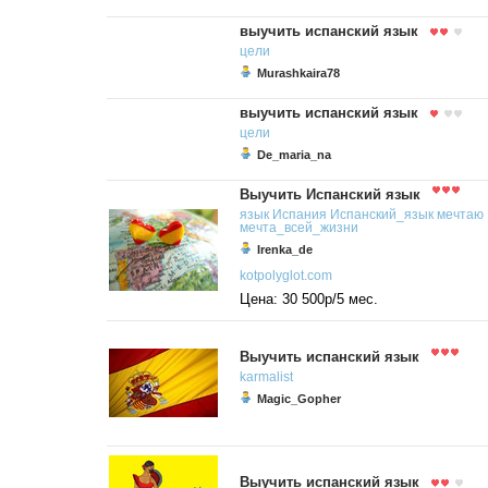
выучить испанский язык
цели
Murashkaira78
выучить испанский язык
цели
De_maria_na
Выучить Испанский язык
язык
Испания
Испанский_язык
мечтаю
мечта_всей_жизни
Irenka_de
kotpolyglot.com
Цена: 30 500р/5 мес.
Выучить испанский язык
karmalist
Magic_Gopher
Выучить испанский язык