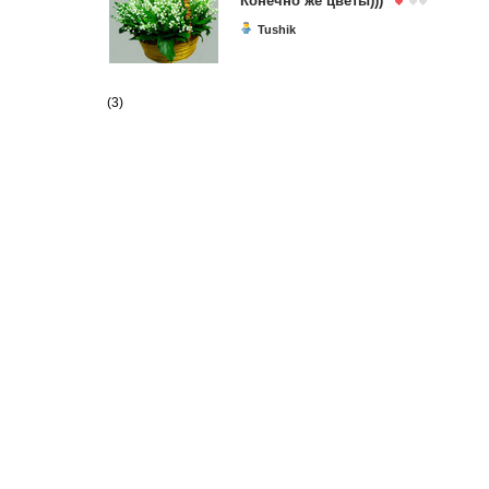
Конечно же цветы)))
Tushik
(3)