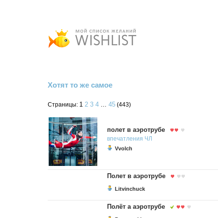
Хотят то же самое
1
2
3
4
...
45
Страницы:
(443)
полет в аэротрубе
впечатления
ЧЛ
Vvolch
Полет в аэротрубе
Litvinchuck
Полёт а аэротрубе