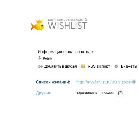
Информация о пользователе
Petrik
Добавить в друзья
RSS экспорт
Виджеты
Список желаний:
http://mywishlist.ru/wishlist/petrik
Друзья
:
(2)
Atyushka007
Tomasi