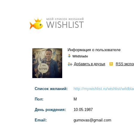
Информация о пользователе
Wildblade
Добавить в друзья
RSS экспо
Список желаний:
http://mywishlist.ru/wishlist/wildbl
Пол:
М
День рождения:
10.05.1987
Email:
gurnovas@gmail.com