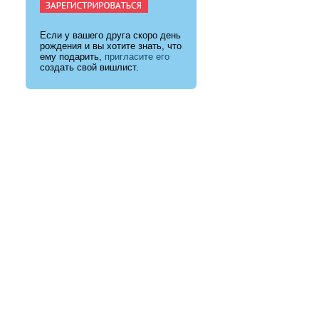
Если у вашего друга скоро день
рождения и вы хотите знать, что
ему подарить,
пригласите его
создать свой вишлист.