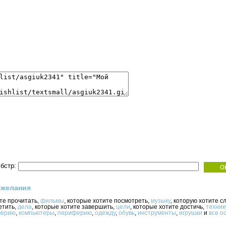
бстр:
 желания
ите прочитать,
фильмы
, которые хотите посмотреть,
музыку
, которую хотите с
етить,
дела
, которые хотите завершить,
цели
, которые хотите достичь,
техник
ерию
,
компьютеры
,
периферию
,
одежду
,
обувь
,
инструменты
,
игрушки
и
все о