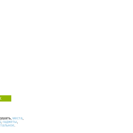
лушать,
места
,
у
,
гаджеты
,
стальное
.