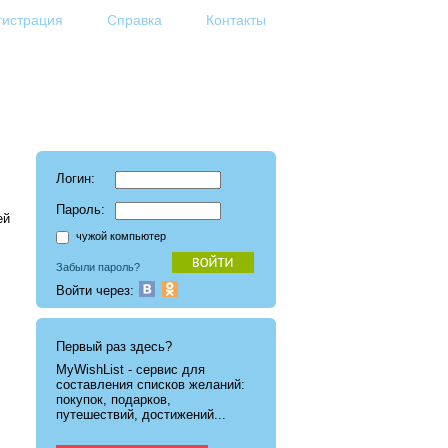
гистрация
Справка
Контакты
Логин:
Пароль:
ей
чужой компьютер
Забыли пароль?
Войти через:
Первый раз здесь?
MyWishList - cервис для
составления списков желаний:
покупок, подарков,
путешествий, достижений...