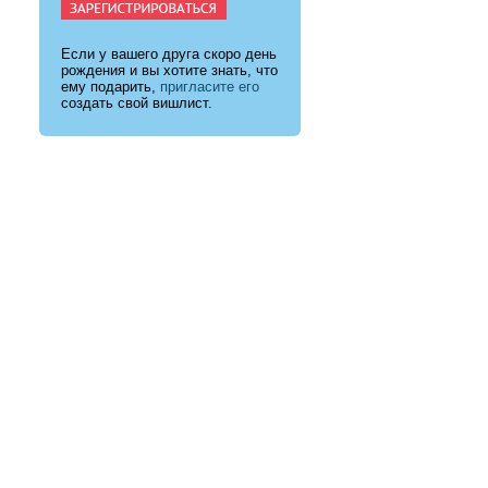
Если у вашего друга скоро день
рождения и вы хотите знать, что
ему подарить,
пригласите его
создать свой вишлист.