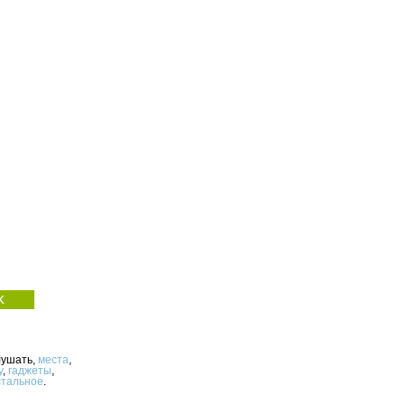
лушать,
места
,
у
,
гаджеты
,
стальное
.