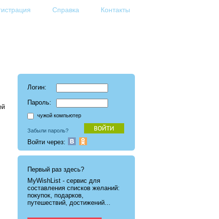
гистрация
Справка
Контакты
Логин:
Пароль:
ей
чужой компьютер
Забыли пароль?
Войти через:
Первый раз здесь?
MyWishList - cервис для
составления списков желаний:
покупок, подарков,
путешествий, достижений...