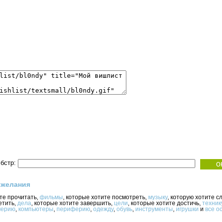
бстр:
 желания
ите прочитать,
фильмы
, которые хотите посмотреть,
музыку
, которую хотите с
етить,
дела
, которые хотите завершить,
цели
, которые хотите достичь,
техник
ерию
,
компьютеры
,
периферию
,
одежду
,
обувь
,
инструменты
,
игрушки
и
все о