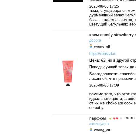
2026-08-06 17:25
тьма, сгущающаяся меж 
дурманящий запах багуль
база — влажная земля, м
цветущий багульник; ве
крем consly strawberry 
дорога
wrong_elf
https://consly.kr/
Цена: €2, но в другой ст
Повод: лучший запах на 
Благодарности: спасибо 
лисанной, что привезли з
2026-08-06 17:09
помимо того, что этот к
идеального цвета, а ещё
от их же chokolate cooki
sorbet-у.
парфюм
хотят
аксессуары
wrong_elf