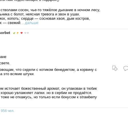
стволами сосен, чье-то тяжёлое дыхание в ночном лесу,
ника с болот, неясная тревога и звон в ушах.
ох, копоть; сердце — сосновая хвоя, дым костров,
рх — свежий
... дальше
sorbet
ране
свете.
овощам, что сидели с котиком бенедиктом, а корвину с
а это всякие штуки.
рем источает божественный аромат, он упакован в тюбик
 хорошо увлажняет лапки. но в сербии не продаётся.
e тоже не откажусь, но только если бонусом к strawberry
:
956 чел.