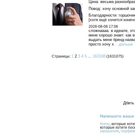
Цена: весьма разнообраз
Повод: хочу основной за
Благодарности: горшочек
[хотя ещё хочется конеч
2026-08-06 17:06
сложнаааа. в идеале, эт
мене хорошо знает. как в
выдать мене бренд-назва
просто хочу х
... дальше
1
2
3
4
5
...
163108
Страницы:
(1631075)
Дбвть 
Напишите ваши
Книги
, которые хот
которые хотите пос
украшения
,
парфюм