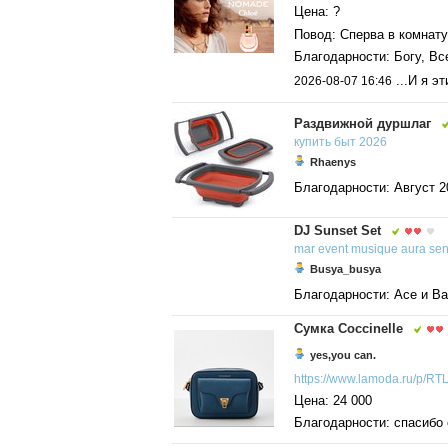
Цена: ?
Повод: Сперва в комнату
Благодарности: Богу, Вс
...И я э
2026-08-07 16:46
Раздвижной дуршлаг
купить
быт
2026
Rhaenys
Благодарности: Август 2
DJ Sunset Set
mar
event
musique
aura
sen
Busya_busya
Благодарности: Асе и В
Сумка Coccinelle
yes,you can.
https://www.lamoda.ru/p/RTL
Цена: 24 000
Благодарности: спасибо