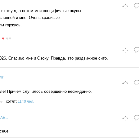
 вхожу я, а потом мои специфичные вкусы
еленной и мне! Очень красивые
тим горжусь.
026. Спасибо мне и Озону. Правда, это раздвижное сито.
tir
але! Причем случилось совершенно неожиданно.
хотят:
1140 чел.
AE...
 себе