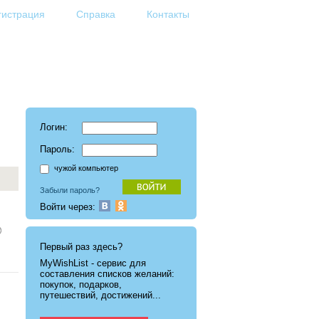
гистрация
Справка
Контакты
Логин:
Пароль:
чужой компьютер
Забыли пароль?
Войти через:
Первый раз здесь?
MyWishList - cервис для
составления списков желаний:
покупок, подарков,
путешествий, достижений...