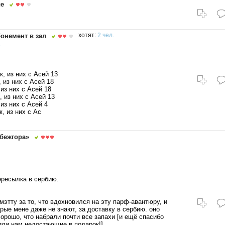
ые
онемент в зал
хотят:
2 чел.
6
к, из них с Асей 13
, из них с Асей 18
 из них с Асей 18
, из них с Асей 13
 из них с Асей 4
, из них с Ас
бежгора»
.
пересылка в сербию.
мэтту за то, что вдохновился на эту парф-авантюру, и
орые мене даже не знают, за доставку в сербию. оно
хорошо, что набрали почти все запахи [и ещё спасибо
или нам недостающие в подарок!].