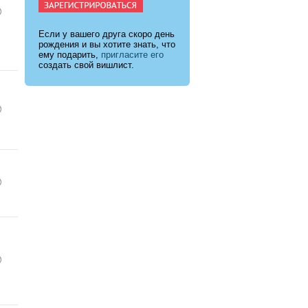
Если у вашего друга скоро день
рождения и вы хотите знать, что
ему подарить,
пригласите его
создать свой вишлист.