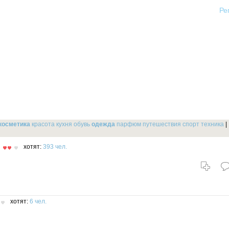
Ре
косметика
красота
кухня
обувь
одежда
парфюм
путешествия
спорт
техника
|
хотят:
393 чел.
хотят:
6 чел.