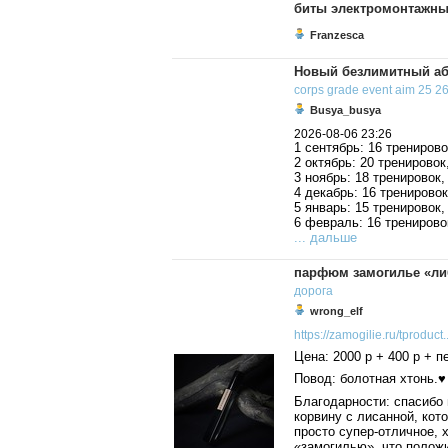
биты электромонтажн
Franzesca
Новый безлимитный аб
corps
grade
event
aim
25
2
Busya_busya
2026-08-06 23:26
1 сентябрь: 16 тренирово
2 октябрь: 20 тренировок
3 ноябрь: 18 тренировок,
4 декабрь: 16 тренировок
5 январь: 15 тренировок,
6 февраль: 16 тренировок
... дальше
парфюм замогилье «ли
дорога
wrong_elf
https://zamogilie.ru/tproduct..
Цена: 2000 р + 400 р + 
Повод: болотная хтонь.♥
Благодарности: спасибо 
корвину с лисанной, кот
просто супер-отличное, 
«замогилью», что полож