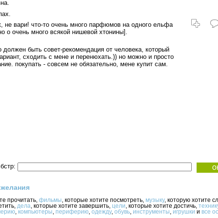
на.
пах.
, не вари! что-то очень много парфюмов на одного ельфа
но о очень много всякой нишевой хтонины].
о должен быть совет-рекомендация от человека, который
ариант, сходить с мене и перенюхать.)) но можно и просто
ние. покупать - совсем не обязательно, мене купит сам.
бстр:
 желания
ите прочитать,
фильмы
, которые хотите посмотреть,
музыку
, которую хотите с
етить,
дела
, которые хотите завершить,
цели
, которые хотите достичь,
техник
ерию
,
компьютеры
,
периферию
,
одежду
,
обувь
,
инструменты
,
игрушки
и
все о