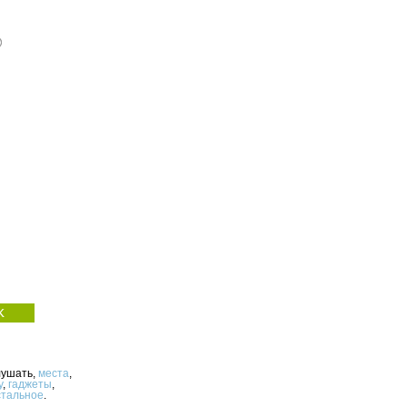
лушать,
места
,
у
,
гаджеты
,
стальное
.