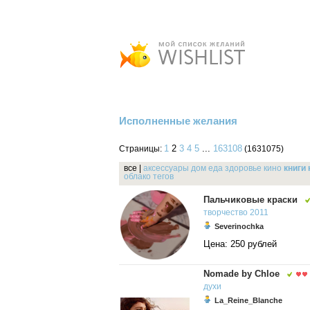
Исполненные желания
1
2
3
4
5
...
163108
Страницы:
(1631075)
все
|
аксессуары
дом
еда
здоровье
кино
книги
облако тегов
Пальчиковые краски
творчество
2011
Severinochka
Цена: 250 рублей
Nomade by Chloe
духи
La_Reine_Blanche