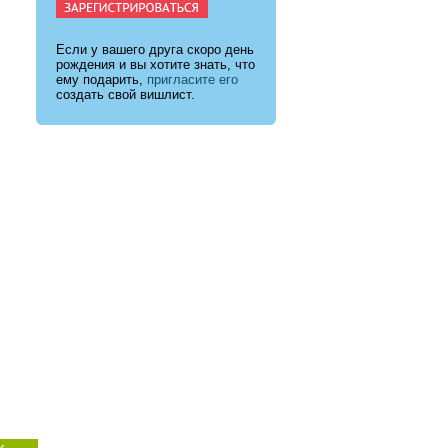
Если у вашего друга скоро день
рождения и вы хотите знать, что
ему подарить,
пригласите его
создать свой вишлист.