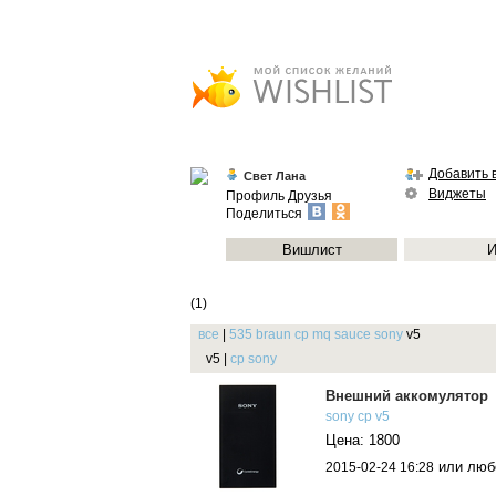
Добавить 
Свет Лана
Виджеты
Профиль
Друзья
Поделиться
Вишлист
И
(1)
все
|
535
braun
cp
mq
sauce
sony
v5
v5
|
cp
sony
Внешний аккомулятор
sony
cp
v5
Цена: 1800
или любо
2015-02-24 16:28