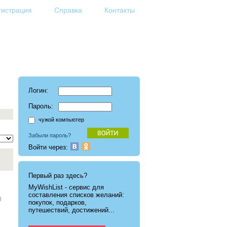
гистрация
Справка
Контакты
Логин:
Пароль:
чужой компьютер
Забыли пароль?
Войти через:
Первый раз здесь?
MyWishList - cервис для
составления списков желаний:
покупок, подарков,
путешествий, достижений...