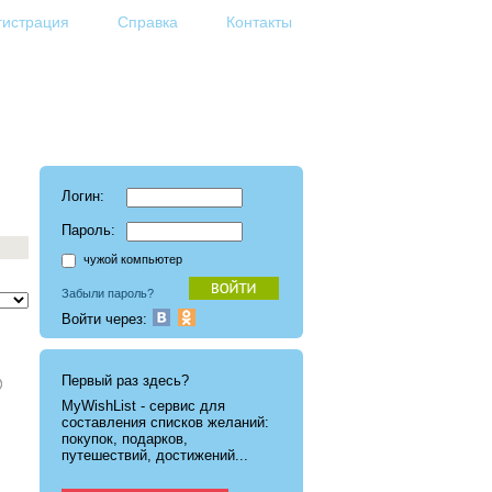
гистрация
Справка
Контакты
Логин:
Пароль:
чужой компьютер
Забыли пароль?
Войти через:
Первый раз здесь?
MyWishList - cервис для
составления списков желаний:
покупок, подарков,
путешествий, достижений...