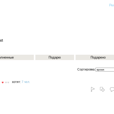
Ре
ья
олненные
Подарю
Подарено
Сортировка:
хотят:
7 чел.