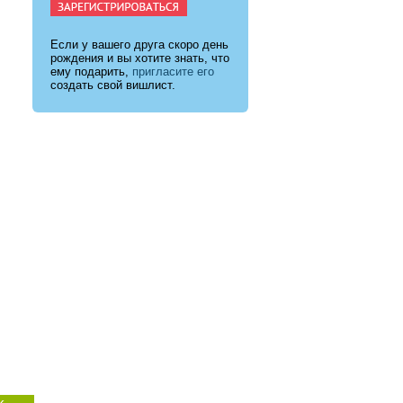
Если у вашего друга скоро день
рождения и вы хотите знать, что
ему подарить,
пригласите его
создать свой вишлист.