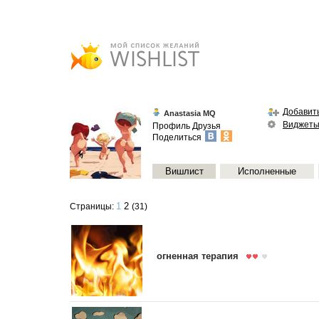
Добавить
Anastasia MQ
Виджет
Профиль
Друзья
Поделиться
Вишлист
Исполненные
1
2
Страницы:
(31)
огненная терапия