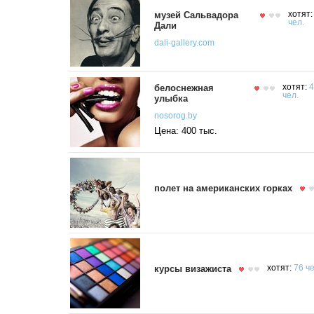
музей Сальвадора
хотят
чел.
Дали
dali-gallery.com
белоснежная
хотят:
4
чел.
улыбка
nosorog.by
Цена: 400 тыс.
полет на американских горках
курсы визажиста
хотят:
76 че