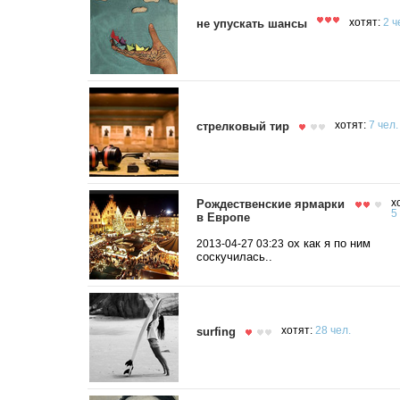
не упускать шансы
хотят:
2 ч
стрелковый тир
хотят:
7 чел.
Рождественские ярмарки
х
5
в Европе
ох как я по ним
2013-04-27 03:23
соскучилась..
surfing
хотят:
28 чел.