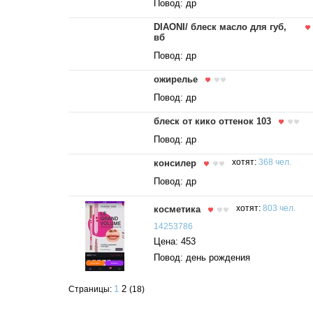
Повод: др
DIAONI/ блеск масло для губ,
вб
Повод: др
ожирелье
Повод: др
блеск от кико оттенок 103
Повод: др
консилер
хотят:
368 чел.
Повод: др
косметика
хотят:
803 чел.
14253786
Цена: 453
Повод: день рождения
1
2
Страницы:
(18)