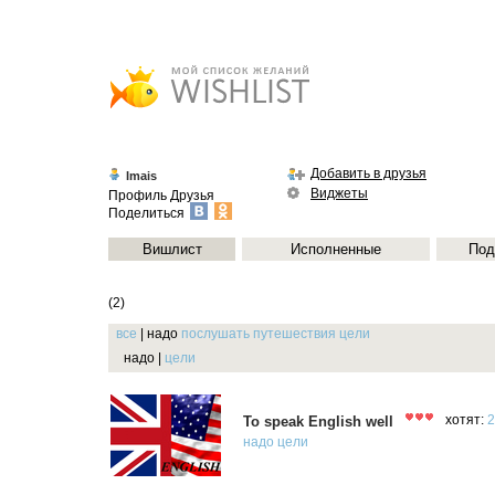
Добавить в друзья
Imais
Виджеты
Профиль
Друзья
Поделиться
Вишлист
Исполненные
Под
(2)
все
|
надо
послушать
путешествия
цели
надо
|
цели
To speak English well
хотят:
2
надо
цели