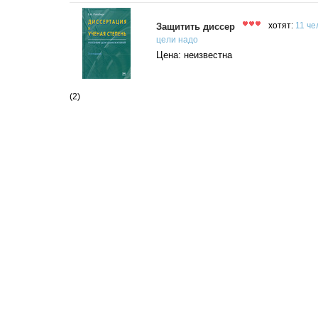
Защитить диссер
хотят:
11 че
цели
надо
Цена: неизвестна
(2)