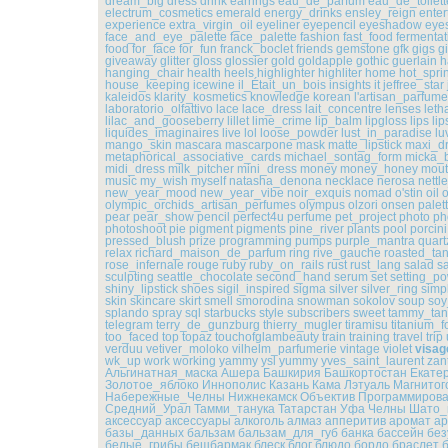
dream_big
dress
drink
earrings
eau_de_parfum
eau_de_toilett
electrum_cosmetics
emerald
energy_drinks
ensley_reign
enter
experience
extra_virgin_oil
eyeliner
eyepencil
eyeshadow
eye
face_and_eye_palette
face_palette
fashion
fast_food
fermentat
food
for_face
for_fun
franck_boclet
friends
gemstone
gfk
gigs
gi
giveaway
glitter
gloss
glossier
gold
goldapple
gothic
guerlain
h
hanging_chair
health
heels
highlighter
highliter
home
hot_spri
house_keeping
icewine
il_Était_un_bois
insights
it
jeffree_star
kaleidos
klarity_kosmetics
knowledge
korean
l'artisan_parfume
laboratorio_olfattivo
lace
lace_dress
lait_concentre
lenses
leth
lilac_and_gooseberry
lillet
lime_crime
lip_balm
lipgloss
lips
lip
liquides_imaginaires
live
lol
loose_powder
lust_in_paradise
lu
mango_skin
mascara
mascarpone
mask
matte_lipstick
maxi_d
metaphorical_associative_cards
michael_sontag_form
micka_
midi_dress
milk_pitcher
mini_dress
money
money_honey
mou
music
my_wish
myself
natasha_denona
necklace
nerosa
nett
new_year_mood
new_year_vibe
noir_exquis
nomad
o'stin
oil
o
olympic_orchids_artisan_perfumes
olympus
olzori
onsen
palet
pear
pear_show
pencil
perfect4u
perfume
pet_project
photo
ph
photoshoot
pie
pigment
pigments
pine_river
plants
pool
porcini
pressed_blush
prize
programming
pumps
purple_mantra
quart
relax
richard_maison_de_parfum
ring
rive_gauche
roasted_ta
rose_infernale
rouge
ruby
ruby_on_rails
rust
rust_lang
salad
s
sculpting
seattle_chocolate
second_hand
serum
set
setting_p
shiny_lipstick
shoes
sigil_inspired
sigma
silver
silver_ring
simp
skin
skincare
skirt
smell
smorodina
snowman
sokolov
soup
soy
splando
spray
sql
starbucks
style
subscribers
sweet
tammy_tan
telegram
terry_de_gunzburg
thierry_mugler
tiramisu
titanium_f
too_faced
top
topaz
touchofglambeauty
train
training
travel
trip
verduu
vetiver_moloko
vilhelm_parfumerie
vintage
violet
visag
wk_up
work
working
yammy
ysl
yummy
yves_saint_laurent
zan
Альгинатная_маска
Ашера
Башкирия
Башкортостан
Екате
Золотое_яблоко
Иннополис
Казань
Кама
Лэтуаль
Магнитог
Набережные_Челны
Нижнекамск
Объектив
Программиров
Средний_Урал
Тамми_танука
Татарстан
Уфа
Челны
Шато_
аксессуар
аксессуары
алкоголь
алмаз
апперитив
аромат
а
базы_данных
бальзам
бальзам_для_губ
банка
бассейн
без
белые_грибы
бешбармак
блеск
блог
блюдо
бордо
браслет