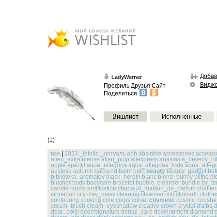
Добав
LadyWerner
Видж
Профиль
Друзья
Сайт
Поделиться
Вишлист
Исполненные
(1)
все
|
2023
_letoile
_лэтуаль
abh
absinthe
accessories
acsesso
alien_extraintense
alien_pulp
aliexpress
anastasia_beverly_hil
apple
apéritif
aqua_allegoria
aqua_allegoria_forte
aqua_alleg
auslese
autumn
backend
balm
bath
beauty
beauty_gadget
bef
biblioteka_aromatov
black_heroin
blanc
blend_bunny
blithe
bl
blusher
body
bodycare
bracelet
bubble_cleanser
bundle
by_te
candle
cards
certification
chabaud_maison_de_parfum
challe
cinnabon
city
clay_mask
cleaning
cleanser
clio
clionadh
clothe
contouring
cooking
core
corps
corset
cosmetic
cosmic_brushe
cream_blush
cream_eyeshadow
creative
crown
crystal
d'alba
d
dear_polly
dede'signature
dental_care
development
diamond