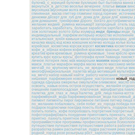
булочка_с_корицей
булочки
бухлишко
быт
бытовуха
ванна
вернуться_в_детство
веселье
вечернее_платье
визаж
вин
вкусняшка
вкусняшки
волга
впечатления
вредности
выигра
глинянная_маска
глиттер
глэмпинг
город
горячие_источник
денюжки
десерт
для_губ
для_дома
для_души
для_камеры
дом
домашние_тренировки
дорого_богато
достопримечате
желание
жидкие_румяна
жизньмарт
загородный_отель
зад
заработать
заработать_больше
заработок
зарплата
здоро
зож
золотишко
золото
зубы
изумруд
инди_бренды
инди_б
индивидуальный_парфюм
интерьер
искусство
исполнение
итальянская_кухня
камыши
канал
карандаш
карандаш_для
качалка
кварц
код
кожа
кокошник
колечко
колода
колье
коль
корейская_косметика
корсаж
корсет
косметика
косметичес
кофе_в_зернах
кофеек
кофейня
красивое
красные_лодочк
креатив
крем
кремовые_румяна
кремовые_тени
кресло
кри
купить
курс
курсы
курсы_фотографа
кухня
лаванда
лакомст
личное
лотерея
люкс
мак
макарошки
макияж
макро
макроо
макси_платье
марафон
марфа
маска
масло
массажер
мебе
мечтай_по_крупному
мечтать_не_вредно
миди_платье
мик
многофункциональная_палетка
мода
мотивация
мультифу
на_мечту
набор
навыки
найти_работу
написание_програм
нишевая_парфюмерия
новогоднее_настроение
новый_год
одежда
однушка
ожерелье
оккультизм
оливковое_масло
оп
освоить_навык
осень
остров
осуществить_желания
отдохн
очищение
павлопосадская_платочная_мануфактура
павло
палетка_для_глаз_и_лица
палетка_для_лица
панна-котта
парфюмерная_вода
парфюмированная_вода
пассивный_д
пигмент
пигменты
пирог
пироженое
питание
питчер
пища
по_желанию
побаловать_себя
побег_из_города
победа
по
подарок
подписчики
поездка
поесть
получить_подарок
пол
попить
попить_кофе
попробовать
портретник
портретный
пофотографировать
похудение
приготовить
приехать_на_
приятно_пахнуть
приятное
приятности
провести_фотосес
программистское
программы
профессиональное
психологи
путешествие
путешествия
путешестивия
работа
рабочее
р
разработка
рамен
рассыпчатая_пудра
растения
река
рела
родной_город
розе
розыгрыш
рост_зарплаты
румяна
садо