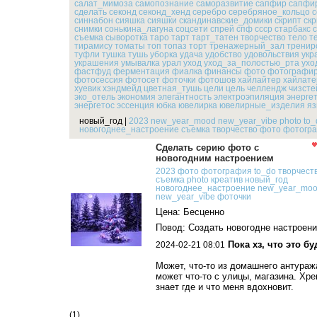
салат_мимоза
самопознание
саморазвитие
сапфир
сапфи
сделать
секонд
секонд_хенд
серебро
серебряное_кольцо
с
синнабон
сияшка
сияшки
скандинавские_домики
скрипт
ск
снимки
сонькина_лагуна
соцсети
спрей
спф
ссср
старбакс
съемка
сыворотка
таро
тарт
тарт_татен
творчество
тело
т
тирамису
томаты
топ
топаз
торт
тренажерный_зал
тренир
туфли
тушка
тушь
уборка
удача
удобство
удовольствия
укр
украшения
умывалка
урал
уход
уход_за_полостью_рта
ухо
фастфуд
ферментация
фиалка
финансы
фото
фотографир
фотосессия
фотосет
фоточки
фотошов
хайлайтер
хайлате
хуевик
хэндмейд
цветная_тушь
цели
цель
челлендж
чизсте
эко_отель
экономия
элегантность
электроэпиляция
энерге
энергетос
эссенция
юбка
ювелирка
ювелирные_изделия
яз
новый_год
|
2023
new_year_mood
new_year_vibe
photo
to_
новогоднее_настроение
съемка
творчество
фото
фотогр
Сделать серию фото с
новогодним настроением
2023
фото
фотография
to_do
творчест
съемка
photo
креатив
новый_год
новогоднее_настроение
new_year_mo
new_year_vibe
фоточки
Цена: Бесценно
Повод: Создать новогодне настроен
Пока хз, что это бу
2024-02-21 08:01
Может, что-то из домашнего антураж
может что-то с улицы, магазина. Хре
знает где и что меня вдохновит.
(1)