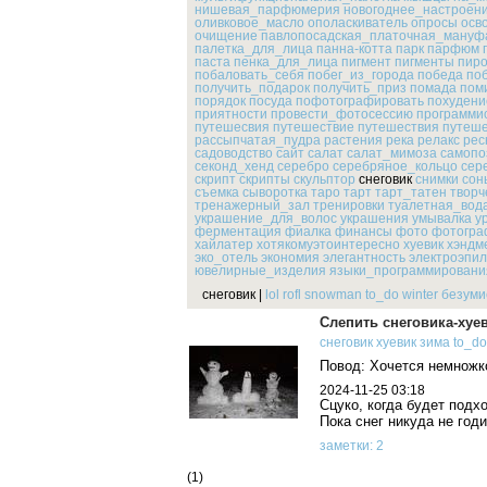
нишевая_парфюмерия
новогоднее_настроен
оливковое_масло
ополаскиватель
опросы
осв
очищение
павлопосадская_платочная_мануф
палетка_для_лица
панна-котта
парк
парфюм
паста
пенка_для_лица
пигмент
пигменты
пиро
побаловать_себя
побег_из_города
победа
по
получить_подарок
получить_приз
помада
пом
порядок
посуда
пофотографировать
похудени
приятности
провести_фотосессию
программи
путешесвия
путешествие
путешествия
путеше
рассыпчатая_пудра
растения
река
релакс
рес
садоводство
сайт
салат
салат_мимоза
самопо
секонд_хенд
серебро
серебряное_кольцо
сер
скрипт
скрипты
скульптор
снеговик
снимки
сон
съемка
сыворотка
таро
тарт
тарт_татен
творч
тренажерный_зал
тренировки
туалетная_вод
украшение_для_волос
украшения
умывалка
у
ферментация
фиалка
финансы
фото
фотогра
хайлатер
хотякомуэтоинтересно
хуевик
хэндм
эко_отель
экономия
элегантность
электроэпи
ювелирные_изделия
языки_программировани
снеговик
|
lol
rofl
snowman
to_do
winter
безуми
Слепить снеговика-хуе
снеговик
хуевик
зима
to_do
Повод: Хочется немножк
2024-11-25 03:18
Сцуко, когда будет подх
Пока снег никуда не годи
заметки: 2
(1)