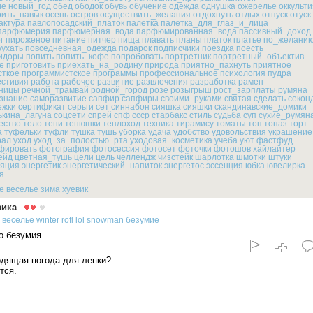
ие
новый_год
обед
ободок
обувь
обучение
одежда
однушка
ожерелье
оккульт
оить_навык
осень
остров
осуществить_желания
отдохнуть
отдых
отпуск
отуск
актура
павлопосадский_платок
палетка
палетка_для_глаз_и_лица
парфюмерия
парфюмерная_вода
парфюмированная_вода
пассивный_доход
г
пироженое
питание
питчер
пища
плавать
планы
платок
платье
по_желани
бухать
повседневная_одежда
подарок
подписчики
поездка
поесть
идоры
попить
попить_кофе
попробовать
портретник
портретный_объектив
е
приготовить
приехать_на_родину
природа
приятно_пахнуть
приятное
сткое
программистское
программы
профессиональное
психология
пудра
стивия
работа
рабочее
развитие
развлечения
разработка
рамен
ницы
речной_трамвай
родной_город
розе
розыгрыш
рост_зарплаты
румяна
знание
саморазвитие
сапфир
сапфиры
своими_руками
святая
сделать
секон
ежки
сертификат
серьги
сет
синнабон
сияшка
сияшки
скандинавские_домики
ькина_лагуна
соцсети
спрей
спф
ссср
старбакс
стиль
судьба
суп
сухие_румян
ество
тело
тени
тенюшки
теплоход
техника
тирамису
томаты
топ
топаз
торт
а
туфельки
туфли
тушка
тушь
уборка
удача
удобство
удовольствия
украшение
рал
уход
уход_за_полостью_рта
уходовая_косметика
учеба
уют
фастфуд
фировать
фотография
фотосессия
фотосет
фоточки
фотошов
хайлайтер
ейд
цветная_тушь
цели
цель
челлендж
чизстейк
шарлотка
шмотки
штуки
ляция
энергетик
энергетический_напиток
энергетос
эссенция
юбка
ювелирка
я
е
веселье
зима
хуевик
вика
веселье
winter
rofl
lol
snowman
безумие
о безумия
одящая погода для лепки?
тся.