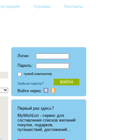
гистрация
Справка
Контакты
Логин:
Пароль:
чужой компьютер
Забыли пароль?
Войти через:
Первый раз здесь?
MyWishList - cервис для
составления списков желаний:
покупок, подарков,
путешествий, достижений...