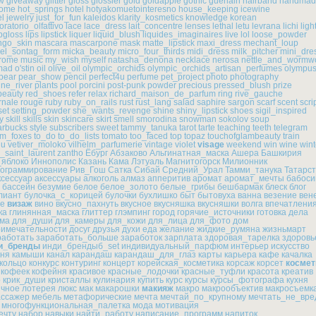
w
giveaway
glitter
gloss
glossier
gold
goldapple
gothic
guerlain
hairband
handmad
ome
hot_springs
hotel
hotyakomuetointeresno
house_keeping
icewine
el
jewelry
just_for_fun
kaleidos
klarity_kosmetics
knowledge
korean
oratorio_olfattivo
lace
lace_dress
lait_concentre
lenses
lethal
letu
levrana
lichi
ligh
ipgloss
lips
lipstick
liquer
liquid_blush
liquides_imaginaires
live
lol
loose_powder
go_skin
mascara
mascarpone
mask
matte_lipstick
maxi_dress
mechant_loup
el_sontag_form
micka_beauty
micro_four_thirds
midi_dress
milk_pitcher
mini_dre
hrome
music
my_wish
myself
natasha_denona
necklace
nerosa
nettle_and_wormw
mad
o'stin
oil
olive_oil
olympic_orchids
olympic_orchids_artisan_perfumes
olympu
pear
pear_show
pencil
perfect4u
perfume
pet_project
photo
photography
ine_river
plants
pool
porcini
post-punk
powder
precious
pressed_blush
prize
beauty
red_shoes
refer
relax
richard_maison_de_parfum
ring
rive_gauche
rnale
rouge
ruby
ruby_on_rails
rust
rust_lang
salad
saphire
sargon
scarf
scent
scri
set
setting_powder
she_wants_revenge
shine
shiny_lipstick
shoes
sigil_inspired
y
skill
skills
skin
skincare
skirt
smell
smorodina
snowman
sokolov
soup
arbucks
style
subscribers
sweet
tammy_tanuka
tarot
tarte
teaching
teeth
telegram
um_foxes
to_do
to_do_lists
tomato
too_faced
top
topaz
touchofglambeauty
train
uu
vetiver_moloko
vilhelm_parfumerie
vintage
violet
visage
weekend
win
wine
wint
_saint_laurent
zantho
Ёбург
Абзаково
Альгинатная_маска
Ашера
Башкирия
_яблоко
Иннополис
Казань
Кама
Лэтуаль
Магнитогорск
Милионник
ограммирование
Рив_Гош
Сатка
Сибай
Средний_Урал
Тамми_танука
Татарс
ксессуар
аксессуары
алкоголь
алмаз
апперитив
аромат
аромат_мечты
бабоси
бассейн
безумие
белое
белое_золото
белые_грибы
бешбармак
блеск
блог
лиант
булочка_с_корицей
булочки
бухлишко
быт
бытовуха
ванна
везение
вен
ье
визаж
вино
вкусно_пахнуть
вкусное
вкусняшка
вкусняшки
волга
впечатлени
ка
глинянная_маска
глиттер
глэмпинг
город
горячие_источники
готовка
дела
ма
для_души
для_камеры
для_кожи
для_лица
для_фото
дом
римечательности
досуг
друзья
духи
еда
желание
жидкие_румяна
жизньмарт
работать
заработать_больше
заработок
зарплата
здоровая_тарелка
здоровь
и_бренды
инди_брендыб_set
индивидуальный_парфюм
интерьер
искусство
хня
камыши
канал
карандаш
карандаш_для_глаз
карты
карьера
кафе
качалка
кольцо
конкурс
контуринг
концерт
корейская_косметика
корсаж
корсет
космет
кофеек
кофейня
красивое
красные_лодочки
красные_туфли
красота
креатив
о
крик_души
кристаллы
кулинария
купить
курс
курсы
курсы_фотографа
кухня
ичное
лотерея
люкс
мак
макарошки
макияж
макро
макрообъектив
макросъемк
ссажер
мебель
метафорические
мечта
мечтай_по_крупному
мечтать_не_вре
многофункциональная_палетка
мода
мотивация
ечту
набор
навыки
найти_работу
написание_программ
напиток