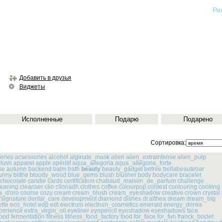
Ре
Добавить в друзья
Виджеты
Исполненные
Подарю
Подарено
Сортировка:
ories
acsessories
alcohol
alginate_mask
alien
alien_extraintense
alien_pulp
lush
apparel
apple
apéritif
aqua_allegoria
aqua_allegoria_forte
se
autumn
backend
balm
bath
beauty
beauty_gadget
befree
bellabeautebar
unny
blithe
bloody_wood
blue_gems
blush
blusher
body
bodycare
bracelet
_chocolate
candle
cards
certification
chabaud_maison_de_parfum
challenge
leaning
cleanser
clio
clionadh
clothes
coffee
colourpop
contest
contouring
cooking
a_d'oro
course
cozy
cream
cream_blush
cream_eyeshadow
creative
crown
crystal
'signature
dental_care
development
diamond
dishes
dr.althea
dream
dream_big
tte
eco_hotel
edp
edt
electrum
electrum_cosmetics
emerald
energy_drinks
perience
extra_virgin_oil
eyeliner
eyepencil
eyeshadow
eyeshadows
face
food
fermentation
fitness
fitness_food_factory
food
for_face
for_fun
franck_boclet