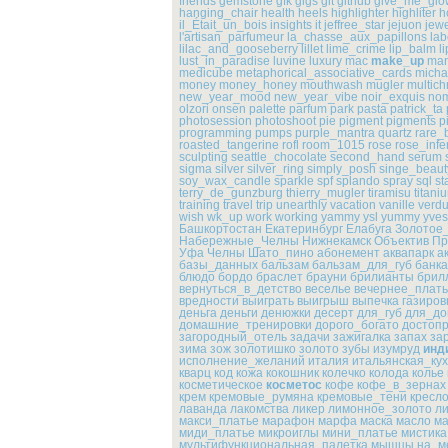
friends
gemstone
gfk
gigs
git
github
give_me_glo
hanging_chair
health
heels
highlighter
highliter
h
il_Était_un_bois
insights
it
jeffree_star
jejuon
jew
l'artisan_parfumeur
la_chasse_aux_papillons
lab
lilac_and_gooseberry
lillet
lime_crime
lip_balm
l
lust_in_paradise
luvine
luxury
mac
make_up
man
medicube
metaphorical_associative_cards
micha
money
money_honey
mouthwash
mugler
multic
new_year_mood
new_year_vibe
noir_exquis
no
olzori
onsen
palette
parfum
park
pasta
patrick_ta
photosession
photoshoot
pie
pigment
pigments
p
programming
pumps
purple_mantra
quartz
rare_
roasted_tangerine
rofl
room_1015
rose
rose_infe
sculpting
seattle_chocolate
second_hand
serum
sigma
silver
silver_ring
simply_posh
singe_beaut
soy_wax_candle
sparkle
spf
splando
spray
sql
st
terry_de_gunzburg
thierry_mugler
tiramisu
titani
training
travel
trip
unearthly
vacation
vanille
verd
wish
wk_up
work
working
yammy
ysl
yummy
yves
Башкортостан
Екатеринбург
Елабуга
Золотое
Набережные_Челны
Нижнекамск
Объектив
Пр
Уфа
Челны
Шато_пино
абонемент
аквапарк
а
базы_данных
бальзам
бальзам_для_губ
банка
блюдо
бордо
браслет
брауни
брилианты
брил
вернуться_в_детство
веселье
вечернее_плат
вредности
выиграть
выигрыш
выпечка
газиров
деньга
деньги
денюжки
десерт
для_губ
для_до
домашние_тренировки
дорого_богато
достоп
загородный_отель
задачи
зажигалка
запах
за
зима
зож
золотишко
золото
зубы
изумруд
инд
исполнение_желаний
италия
итальянская_ку
кварц
код
кожа
кокошник
колечко
колода
колье
косметическое
косметос
кофе
кофе_в_зернах
крем
кремовые_румяна
кремовые_тени
кресл
лаванда
лакомства
ликер
лимонное_золото
л
макси_платье
марафон
марфа
маска
масло
ма
миди_платье
микроиглы
мини_платье
мистика
мультифункциональная_палетка
мышцы
на_м