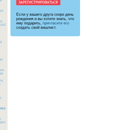
e
ter
Если у вашего друга скоро день
рождения и вы хотите знать, что
ss
ему подарить,
пригласите его
ood
создать свой вишлист.
s
pt
er
тан
ки
ец
я
е
ика
а
дно