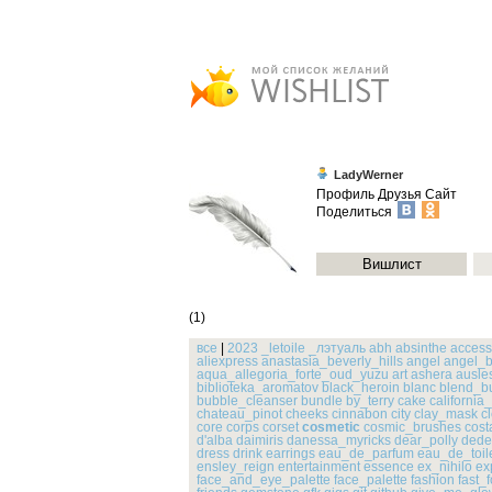
LadyWerner
Профиль
Друзья
Сайт
Поделиться
Вишлист
(1)
все
|
2023
_letoile
_лэтуаль
abh
absinthe
access
aliexpress
anastasia_beverly_hills
angel
angel_b
aqua_allegoria_forte_oud_yuzu
art
ashera
ausle
biblioteka_aromatov
black_heroin
blanc
blend_b
bubble_cleanser
bundle
by_terry
cake
california
chateau_pinot
cheeks
cinnabon
city
clay_mask
c
core
corps
corset
cosmetic
cosmic_brushes
cost
d'alba
daimiris
danessa_myricks
dear_polly
dede
dress
drink
earrings
eau_de_parfum
eau_de_toile
ensley_reign
entertainment
essence
ex_nihilo
ex
face_and_eye_palette
face_palette
fashion
fast_