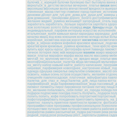
булочка_с_корицей
булочки
бухлишко
быт
бытовуха
ванна
вернуться_в_детство
веселье
вечернее_платье
визаж
вин
вкусняшка
вкусняшки
волга
впечатления
вредности
выигра
глинянная_маска
глиттер
глэмпинг
город
горячие_источник
денюжки
десерт
для_губ
для_дома
для_души
для_камеры
дом
домашние_тренировки
дорого_богато
достопримечате
желание
жидкие_румяна
жизньмарт
загородный_отель
зад
заработать
заработать_больше
заработок
зарплата
здоро
зож
золотишко
золото
зубы
изумруд
инди_бренды
инди_б
индивидуальный_парфюм
интерьер
искусство
исполнение
итальянская_кухня
камыши
канал
карандаш
карандаш_для
качалка
кварц
код
кожа
кокошник
колечко
колода
колье
коль
корейская_косметика
корсаж
корсет
косметика
косметичес
кофе_в_зернах
кофеек
кофейня
красивое
красные_лодочк
креатив
крем
кремовые_румяна
кремовые_тени
кресло
кри
купить
курс
курсы
курсы_фотографа
кухня
лаванда
лакомст
личное
лотерея
люкс
мак
макарошки
макияж
макро
макроо
макси_платье
марафон
марфа
маска
масло
массажер
мебе
мечтай_по_крупному
мечтать_не_вредно
миди_платье
мик
многофункциональная_палетка
мода
мотивация
мультифу
на_мечту
набор
навыки
найти_работу
написание_програм
нишевая_парфюмерия
новогоднее_настроение
новый_год
одежда
однушка
ожерелье
оккультизм
оливковое_масло
оп
освоить_навык
осень
остров
осуществить_желания
отдохн
очищение
павлопосадская_платочная_мануфактура
павло
палетка_для_глаз_и_лица
палетка_для_лица
панна-котта
парфюмерная_вода
парфюмированная_вода
пассивный_д
пигмент
пигменты
пирог
пироженое
питание
питчер
пища
по_желанию
побаловать_себя
побег_из_города
победа
по
подарок
подписчики
поездка
поесть
получить_подарок
пол
попить
попить_кофе
попробовать
портретник
портретный
пофотографировать
похудение
приготовить
приехать_на_
приятно_пахнуть
приятное
приятности
провести_фотосес
программистское
программы
профессиональное
психологи
путешествие
путешествия
путешестивия
работа
рабочее
р
разработка
рамен
рассыпчатая_пудра
растения
река
рела
родной_город
розе
розыгрыш
рост_зарплаты
румяна
садо