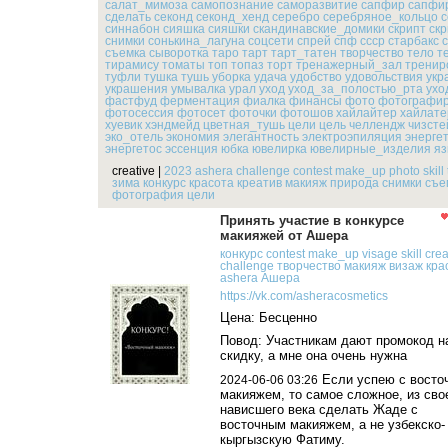
салат_мимоза
самопознание
саморазвитие
сапфир
сапфи
сделать
секонд
секонд_хенд
серебро
серебряное_кольцо
с
синнабон
сияшка
сияшки
скандинавские_домики
скрипт
ск
снимки
сонькина_лагуна
соцсети
спрей
спф
ссср
старбакс
съемка
сыворотка
таро
тарт
тарт_татен
творчество
тело
т
тирамису
томаты
топ
топаз
торт
тренажерный_зал
тренир
туфли
тушка
тушь
уборка
удача
удобство
удовольствия
укр
украшения
умывалка
урал
уход
уход_за_полостью_рта
ухо
фастфуд
ферментация
фиалка
финансы
фото
фотографир
фотосессия
фотосет
фоточки
фотошов
хайлайтер
хайлате
хуевик
хэндмейд
цветная_тушь
цели
цель
челлендж
чизсте
эко_отель
экономия
элегантность
электроэпиляция
энерге
энергетос
эссенция
юбка
ювелирка
ювелирные_изделия
яз
creative
|
2023
ashera
challenge
contest
make_up
photo
skill
зима
конкурс
красота
креатив
макияж
природа
снимки
съе
фотография
цели
Принять участие в конкурсе
макияжей от Ашера
конкурс
contest
make_up
visage
skill
crea
challenge
творчество
макияж
визаж
кра
ashera
Ашера
https://vk.com/asheracosmetics
Цена: Бесценно
Повод: Участникам дают промокод н
скидку, а мне она очень нужна
Если успею с восто
2024-06-06 03:26
макияжем, то самое сложное, из сво
нависшего века сделать Жаде с
восточным макияжем, а не узбекско-
кыргызскую Фатиму.