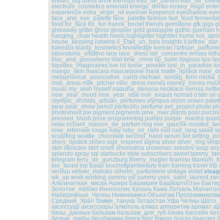
dream_big
dress
drink
earrings
eau_de_parfum
eau_de_toilett
electrum_cosmetics
emerald
energy_drinks
ensley_reign
enter
experience
extra_virgin_oil
eyeliner
eyepencil
eyeshadow
eye
face_and_eye_palette
face_palette
fashion
fast_food
fermentat
food
for_face
for_fun
franck_boclet
friends
gemstone
gfk
gigs
gi
giveaway
glitter
gloss
glossier
gold
goldapple
gothic
guerlain
h
hanging_chair
health
heels
highlighter
highliter
home
hot_spri
house_keeping
icewine
il_Était_un_bois
insights
it
jeffree_star
kaleidos
klarity_kosmetics
knowledge
korean
l'artisan_parfume
laboratorio_olfattivo
lace
lace_dress
lait_concentre
lenses
leth
lilac_and_gooseberry
lillet
lime_crime
lip_balm
lipgloss
lips
lip
liquides_imaginaires
live
lol
loose_powder
lust_in_paradise
lu
mango_skin
mascara
mascarpone
mask
matte_lipstick
maxi_d
metaphorical_associative_cards
michael_sontag_form
micka_
midi_dress
milk_pitcher
mini_dress
money
money_honey
mou
music
my_wish
myself
natasha_denona
necklace
nerosa
nett
new_year_mood
new_year_vibe
noir_exquis
nomad
o'stin
oil
o
olympic_orchids_artisan_perfumes
olympus
olzori
onsen
palet
pear
pear_show
pencil
perfect4u
perfume
pet_project
photo
ph
photoshoot
pie
pigment
pigments
pine_river
plants
pool
porcini
pressed_blush
prize
programming
pumps
purple_mantra
quart
relax
richard_maison_de_parfum
ring
rive_gauche
roasted_ta
rose_infernale
rouge
ruby
ruby_on_rails
rust
rust_lang
salad
s
sculpting
seattle_chocolate
second_hand
serum
set
setting_p
shiny_lipstick
shoes
sigil_inspired
sigma
silver
silver_ring
simp
skin
skincare
skirt
smell
smorodina
snowman
sokolov
soup
soy
splando
spray
sql
starbucks
style
subscribers
sweet
tammy_tan
telegram
terry_de_gunzburg
thierry_mugler
tiramisu
titanium_f
too_faced
top
topaz
touchofglambeauty
train
training
travel
trip
verduu
vetiver_moloko
vilhelm_parfumerie
vintage
violet
visag
wk_up
work
working
yammy
ysl
yummy
yves_saint_laurent
zan
Альгинатная_маска
Ашера
Башкирия
Башкортостан
Екате
Золотое_яблоко
Иннополис
Казань
Кама
Лэтуаль
Магнитог
Набережные_Челны
Нижнекамск
Объектив
Программиров
Средний_Урал
Тамми_танука
Татарстан
Уфа
Челны
Шато_
аксессуар
аксессуары
алкоголь
алмаз
апперитив
аромат
а
базы_данных
бальзам
бальзам_для_губ
банка
бассейн
без
белые_грибы
бешбармак
блеск
блог
блюдо
бордо
браслет