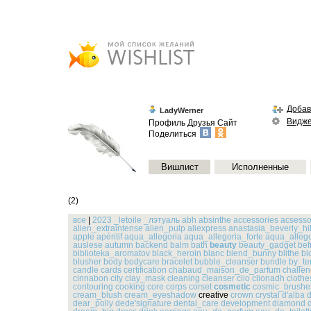
Добав
LadyWerner
Видж
Профиль
Друзья
Сайт
Поделиться
Вишлист
Исполненные
(2)
все
|
2023
_letoile
_лэтуаль
abh
absinthe
accessories
acsesso
alien_extraintense
alien_pulp
aliexpress
anastasia_beverly_hil
apple
apéritif
aqua_allegoria
aqua_allegoria_forte
aqua_alleg
auslese
autumn
backend
balm
bath
beauty
beauty_gadget
bef
biblioteka_aromatov
black_heroin
blanc
blend_bunny
blithe
bl
blusher
body
bodycare
bracelet
bubble_cleanser
bundle
by_te
candle
cards
certification
chabaud_maison_de_parfum
challe
cinnabon
city
clay_mask
cleaning
cleanser
clio
clionadh
clothe
contouring
cooking
core
corps
corset
cosmetic
cosmic_brushe
cream_blush
cream_eyeshadow
creative
crown
crystal
d'alba
d
dear_polly
dede'signature
dental_care
development
diamond