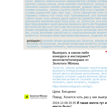
салат_мимоза
самопознание
саморазвитие
сапфир
сапфи
сделать
секонд
секонд_хенд
серебро
серебряное_кольцо
с
синнабон
сияшка
сияшки
скандинавские_домики
скрипт
ск
снимки
сонькина_лагуна
соцсети
спрей
спф
ссср
старбакс
съемка
сыворотка
таро
тарт
тарт_татен
творчество
тело
т
тирамису
томаты
топ
топаз
торт
тренажерный_зал
тренир
туфли
тушка
тушь
уборка
удача
удобство
удовольствия
укр
украшения
умывалка
урал
уход
уход_за_полостью_рта
ухо
фастфуд
ферментация
фиалка
финансы
фото
фотографир
фотосессия
фотосет
фоточки
фотошов
хайлайтер
хайлате
хуевик
хэндмейд
цветная_тушь
цели
цель
челлендж
чизсте
эко_отель
экономия
элегантность
электроэпиляция
энерге
энергетос
эссенция
юбка
ювелирка
ювелирные_изделия
яз
goldapple
|
cosmetic
dream
giveaway
win
Золотое_яблоко
в
желание
исполнение_желаний
косметика
косметос
лотер
получить_подарок
получить_приз
розыгрыш
соцсети
судь
Выиграть в каком-либо
конкурсе в инстаграме*/
вконтакте/телеграме от
Золотого Яблока
Золотое_яблоко
goldapple
соцсети
выи
выиграть
победа
розыгрыш
giveaway
w
dream
мечта
желание
исполнение_жел
подарок
лотерея
судьба
везение
удача
косметика
косметос
cosmetic
цели
цель
получить_приз
получить_подарок
https://www.instagram.com/gol...
Цена: Бесценно
Повод: Хочется хоть раз у них выигр
И такая мечта тут 
2024-12-08 20:35
место быть!