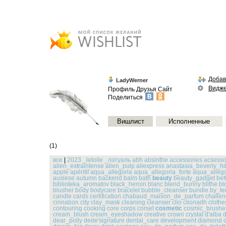
Добав
LadyWerner
Видж
Профиль
Друзья
Сайт
Поделиться
Вишлист
Исполненные
(1)
все
|
2023
_letoile
_лэтуаль
abh
absinthe
accessories
acsesso
alien_extraintense
alien_pulp
aliexpress
anastasia_beverly_hil
apple
apéritif
aqua_allegoria
aqua_allegoria_forte
aqua_alleg
auslese
autumn
backend
balm
bath
beauty
beauty_gadget
bef
biblioteka_aromatov
black_heroin
blanc
blend_bunny
blithe
bl
blusher
body
bodycare
bracelet
bubble_cleanser
bundle
by_te
candle
cards
certification
chabaud_maison_de_parfum
challe
cinnabon
city
clay_mask
cleaning
cleanser
clio
clionadh
clothe
contouring
cooking
core
corps
corset
cosmetic
cosmic_brushe
cream_blush
cream_eyeshadow
creative
crown
crystal
d'alba
d
dear_polly
dede'signature
dental_care
development
diamond