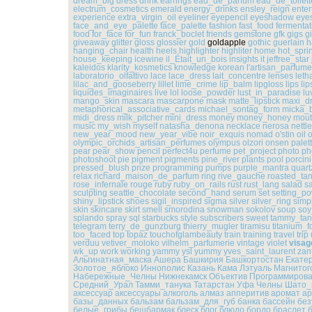
dream_big
dress
drink
earrings
eau_de_parfum
eau_de_toilett
electrum_cosmetics
emerald
energy_drinks
ensley_reign
enter
experience
extra_virgin_oil
eyeliner
eyepencil
eyeshadow
eye
face_and_eye_palette
face_palette
fashion
fast_food
fermentat
food
for_face
for_fun
franck_boclet
friends
gemstone
gfk
gigs
gi
giveaway
glitter
gloss
glossier
gold
goldapple
gothic
guerlain
h
hanging_chair
health
heels
highlighter
highliter
home
hot_spri
house_keeping
icewine
il_Était_un_bois
insights
it
jeffree_star
kaleidos
klarity_kosmetics
knowledge
korean
l'artisan_parfume
laboratorio_olfattivo
lace
lace_dress
lait_concentre
lenses
leth
lilac_and_gooseberry
lillet
lime_crime
lip_balm
lipgloss
lips
lip
liquides_imaginaires
live
lol
loose_powder
lust_in_paradise
lu
mango_skin
mascara
mascarpone
mask
matte_lipstick
maxi_d
metaphorical_associative_cards
michael_sontag_form
micka_
midi_dress
milk_pitcher
mini_dress
money
money_honey
mou
music
my_wish
myself
natasha_denona
necklace
nerosa
nett
new_year_mood
new_year_vibe
noir_exquis
nomad
o'stin
oil
o
olympic_orchids_artisan_perfumes
olympus
olzori
onsen
palet
pear
pear_show
pencil
perfect4u
perfume
pet_project
photo
ph
photoshoot
pie
pigment
pigments
pine_river
plants
pool
porcini
pressed_blush
prize
programming
pumps
purple_mantra
quart
relax
richard_maison_de_parfum
ring
rive_gauche
roasted_ta
rose_infernale
rouge
ruby
ruby_on_rails
rust
rust_lang
salad
s
sculpting
seattle_chocolate
second_hand
serum
set
setting_p
shiny_lipstick
shoes
sigil_inspired
sigma
silver
silver_ring
simp
skin
skincare
skirt
smell
smorodina
snowman
sokolov
soup
soy
splando
spray
sql
starbucks
style
subscribers
sweet
tammy_tan
telegram
terry_de_gunzburg
thierry_mugler
tiramisu
titanium_f
too_faced
top
topaz
touchofglambeauty
train
training
travel
trip
verduu
vetiver_moloko
vilhelm_parfumerie
vintage
violet
visag
wk_up
work
working
yammy
ysl
yummy
yves_saint_laurent
zan
Альгинатная_маска
Ашера
Башкирия
Башкортостан
Екате
Золотое_яблоко
Иннополис
Казань
Кама
Лэтуаль
Магнитог
Набережные_Челны
Нижнекамск
Объектив
Программиров
Средний_Урал
Тамми_танука
Татарстан
Уфа
Челны
Шато_
аксессуар
аксессуары
алкоголь
алмаз
апперитив
аромат
а
базы_данных
бальзам
бальзам_для_губ
банка
бассейн
без
белые_грибы
бешбармак
блеск
блог
блюдо
бордо
браслет