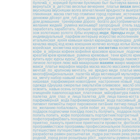
булочка_с_корицей
булочки
бухлишко
быт
бытовуха
ванна
вернуться_в_детство
веселье
вечернее_платье
визаж
вин
вкусняшка
вкусняшки
волга
впечатления
вредности
выигра
глинянная_маска
глиттер
глэмпинг
город
горячие_источник
денюжки
десерт
для_губ
для_дома
для_души
для_камеры
дом
домашние_тренировки
дорого_богато
достопримечате
желание
жидкие_румяна
жизньмарт
загородный_отель
зад
заработать
заработать_больше
заработок
зарплата
здоро
зож
золотишко
золото
зубы
изумруд
инди_бренды
инди_б
индивидуальный_парфюм
интерьер
искусство
исполнение
итальянская_кухня
камыши
канал
карандаш
карандаш_для
качалка
кварц
код
кожа
кокошник
колечко
колода
колье
коль
корейская_косметика
корсаж
корсет
косметика
косметичес
кофе_в_зернах
кофеек
кофейня
красивое
красные_лодочк
креатив
крем
кремовые_румяна
кремовые_тени
кресло
кри
купить
курс
курсы
курсы_фотографа
кухня
лаванда
лакомст
личное
лотерея
люкс
мак
макарошки
макияж
макро
макроо
макси_платье
марафон
марфа
маска
масло
массажер
мебе
мечтай_по_крупному
мечтать_не_вредно
миди_платье
мик
многофункциональная_палетка
мода
мотивация
мультифу
на_мечту
набор
навыки
найти_работу
написание_програм
нишевая_парфюмерия
новогоднее_настроение
новый_год
одежда
однушка
ожерелье
оккультизм
оливковое_масло
оп
освоить_навык
осень
остров
осуществить_желания
отдохн
очищение
павлопосадская_платочная_мануфактура
павло
палетка_для_глаз_и_лица
палетка_для_лица
панна-котта
парфюмерная_вода
парфюмированная_вода
пассивный_д
пигмент
пигменты
пирог
пироженое
питание
питчер
пища
по_желанию
побаловать_себя
побег_из_города
победа
по
подарок
подписчики
поездка
поесть
получить_подарок
пол
попить
попить_кофе
попробовать
портретник
портретный
пофотографировать
похудение
приготовить
приехать_на_
приятно_пахнуть
приятное
приятности
провести_фотосес
программистское
программы
профессиональное
психологи
путешествие
путешествия
путешестивия
работа
рабочее
р
разработка
рамен
рассыпчатая_пудра
растения
река
рела
родной_город
розе
розыгрыш
рост_зарплаты
румяна
садо