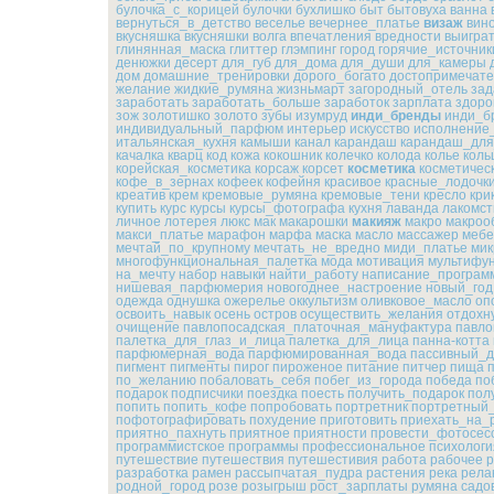
булочка_с_корицей
булочки
бухлишко
быт
бытовуха
ванна
вернуться_в_детство
веселье
вечернее_платье
визаж
вин
вкусняшка
вкусняшки
волга
впечатления
вредности
выигра
глинянная_маска
глиттер
глэмпинг
город
горячие_источник
денюжки
десерт
для_губ
для_дома
для_души
для_камеры
дом
домашние_тренировки
дорого_богато
достопримечате
желание
жидкие_румяна
жизньмарт
загородный_отель
зад
заработать
заработать_больше
заработок
зарплата
здоро
зож
золотишко
золото
зубы
изумруд
инди_бренды
инди_б
индивидуальный_парфюм
интерьер
искусство
исполнение
итальянская_кухня
камыши
канал
карандаш
карандаш_для
качалка
кварц
код
кожа
кокошник
колечко
колода
колье
коль
корейская_косметика
корсаж
корсет
косметика
косметичес
кофе_в_зернах
кофеек
кофейня
красивое
красные_лодочк
креатив
крем
кремовые_румяна
кремовые_тени
кресло
кри
купить
курс
курсы
курсы_фотографа
кухня
лаванда
лакомст
личное
лотерея
люкс
мак
макарошки
макияж
макро
макроо
макси_платье
марафон
марфа
маска
масло
массажер
мебе
мечтай_по_крупному
мечтать_не_вредно
миди_платье
мик
многофункциональная_палетка
мода
мотивация
мультифу
на_мечту
набор
навыки
найти_работу
написание_програм
нишевая_парфюмерия
новогоднее_настроение
новый_год
одежда
однушка
ожерелье
оккультизм
оливковое_масло
оп
освоить_навык
осень
остров
осуществить_желания
отдохн
очищение
павлопосадская_платочная_мануфактура
павло
палетка_для_глаз_и_лица
палетка_для_лица
панна-котта
парфюмерная_вода
парфюмированная_вода
пассивный_д
пигмент
пигменты
пирог
пироженое
питание
питчер
пища
по_желанию
побаловать_себя
побег_из_города
победа
по
подарок
подписчики
поездка
поесть
получить_подарок
пол
попить
попить_кофе
попробовать
портретник
портретный
пофотографировать
похудение
приготовить
приехать_на_
приятно_пахнуть
приятное
приятности
провести_фотосес
программистское
программы
профессиональное
психологи
путешествие
путешествия
путешестивия
работа
рабочее
р
разработка
рамен
рассыпчатая_пудра
растения
река
рела
родной_город
розе
розыгрыш
рост_зарплаты
румяна
садо