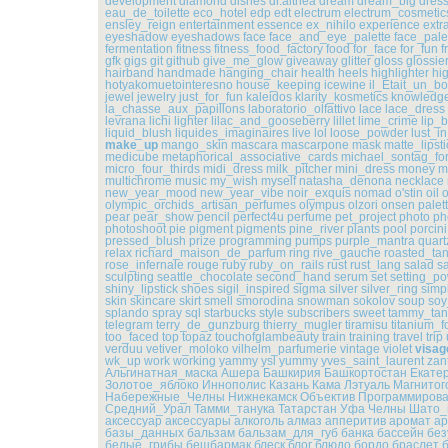
development
diamond
dishes
dr.althea
dream
dream_big
dres
eau_de_toilette
eco_hotel
edp
edt
electrum
electrum_cosmetic
ensley_reign
entertainment
essence
ex_nihilo
experience
extr
eyeshadow
eyeshadows
face
face_and_eye_palette
face_pale
fermentation
fitness
fitness_food_factory
food
for_face
for_fun
f
gfk
gigs
git
github
give_me_glow
giveaway
glitter
gloss
glossie
hairband
handmade
hanging_chair
health
heels
highlighter
hig
hotyakomuetointeresno
house_keeping
icewine
il_Était_un_bo
jewel
jewelry
just_for_fun
kaleidos
klarity_kosmetics
knowledg
la_chasse_aux_papillons
laboratorio_olfattivo
lace
lace_dress
levrana
lichi
lighter
lilac_and_gooseberry
lillet
lime_crime
lip_
liquid_blush
liquides_imaginaires
live
lol
loose_powder
lust_i
make_up
mango_skin
mascara
mascarpone
mask
matte_lipsti
medicube
metaphorical_associative_cards
michael_sontag_fo
micro_four_thirds
midi_dress
milk_pitcher
mini_dress
money
m
multichrome
music
my_wish
myself
natasha_denona
necklace
new_year_mood
new_year_vibe
noir_exquis
nomad
o'stin
oil
o
olympic_orchids_artisan_perfumes
olympus
olzori
onsen
palet
pear
pear_show
pencil
perfect4u
perfume
pet_project
photo
ph
photoshoot
pie
pigment
pigments
pine_river
plants
pool
porcini
pressed_blush
prize
programming
pumps
purple_mantra
quart
relax
richard_maison_de_parfum
ring
rive_gauche
roasted_ta
rose_infernale
rouge
ruby
ruby_on_rails
rust
rust_lang
salad
s
sculpting
seattle_chocolate
second_hand
serum
set
setting_p
shiny_lipstick
shoes
sigil_inspired
sigma
silver
silver_ring
simp
skin
skincare
skirt
smell
smorodina
snowman
sokolov
soup
soy
splando
spray
sql
starbucks
style
subscribers
sweet
tammy_tan
telegram
terry_de_gunzburg
thierry_mugler
tiramisu
titanium_f
too_faced
top
topaz
touchofglambeauty
train
training
travel
trip
verduu
vetiver_moloko
vilhelm_parfumerie
vintage
violet
visag
wk_up
work
working
yammy
ysl
yummy
yves_saint_laurent
zan
Альгинатная_маска
Ашера
Башкирия
Башкортостан
Екате
Золотое_яблоко
Иннополис
Казань
Кама
Лэтуаль
Магнитог
Набережные_Челны
Нижнекамск
Объектив
Программиров
Средний_Урал
Тамми_танука
Татарстан
Уфа
Челны
Шато_
аксессуар
аксессуары
алкоголь
алмаз
апперитив
аромат
а
базы_данных
бальзам
бальзам_для_губ
банка
бассейн
без
белые_грибы
бешбармак
блеск
блог
блюдо
бордо
браслет