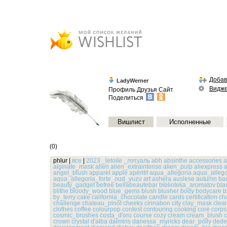
Добав
LadyWerner
Видж
Профиль
Друзья
Сайт
Поделиться
Вишлист
Исполненные
(0)
phlur
|
все
|
2023
_letoile
_лэтуаль
abh
absinthe
accessories
a
alginate_mask
alien
alien_extraintense
alien_pulp
aliexpress
a
angel_blush
apparel
apple
apéritif
aqua_allegoria
aqua_allego
aqua_allegoria_forte_oud_yuzu
art
ashera
auslese
autumn
ba
beauty_gadget
befree
bellabeautebar
biblioteka_aromatov
bla
blithe
bloody_wood
blue_gems
blush
blusher
body
bodycare
b
by_terry
cake
california_chocolate
candle
cards
certification
ch
challenge
chateau_pinot
cheeks
cinnabon
city
clay_mask
clea
clothes
coffee
colourpop
contest
contouring
cooking
core
corps
cosmic_brushes
costa_d'oro
course
cozy
cream
cream_blush
crown
crystal
d'alba
daimiris
danessa_myricks
dear_polly
dede