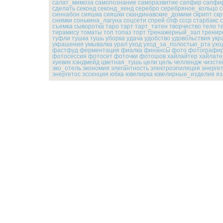
салат_мимоза
самопознание
саморазвитие
сапфир
сапфи
сделать
секонд
секонд_хенд
серебро
серебряное_кольцо
с
синнабон
сияшка
сияшки
скандинавские_домики
скрипт
ск
снимки
сонькина_лагуна
соцсети
спрей
спф
ссср
старбакс
съемка
сыворотка
таро
тарт
тарт_татен
творчество
тело
т
тирамису
томаты
топ
топаз
торт
тренажерный_зал
тренир
туфли
тушка
тушь
уборка
удача
удобство
удовольствия
укр
украшения
умывалка
урал
уход
уход_за_полостью_рта
ухо
фастфуд
ферментация
фиалка
финансы
фото
фотографир
фотосессия
фотосет
фоточки
фотошов
хайлайтер
хайлате
хуевик
хэндмейд
цветная_тушь
цели
цель
челлендж
чизсте
эко_отель
экономия
элегантность
электроэпиляция
энерге
энергетос
эссенция
юбка
ювелирка
ювелирные_изделия
яз