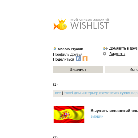
Добавить в друз
Manolo Pryanik
Виджеты
Профиль
Друзья
Поделиться
Вишлист
Исп
(1)
все
|
travel
дом
интерьер
косметичка
кухня
па
Выучить испанский яз
эмоции
(1)