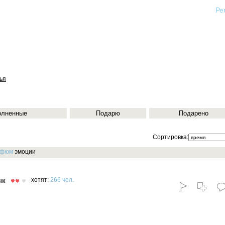
Ре
ья
олненные
Подарю
Подарено
Сортировка:
рфюм
эмоции
ык
хотят:
266 чел.