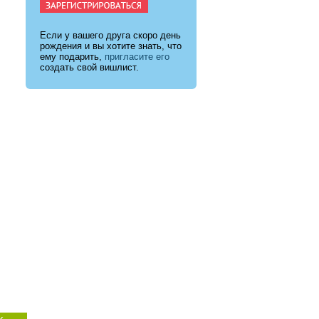
Если у вашего друга скоро день
рождения и вы хотите знать, что
ему подарить,
пригласите его
создать свой вишлист.