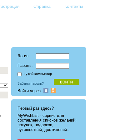
гистрация
Справка
Контакты
Логин:
Пароль:
чужой компьютер
Забыли пароль?
Войти через:
Первый раз здесь?
MyWishList - cервис для
составления списков желаний:
покупок, подарков,
путешествий, достижений...