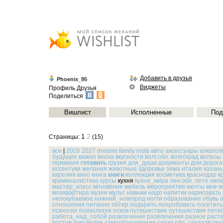
Добавить в друзья
Phoenix_95
Виджеты
Профиль
Друзья
Поделиться
Вишлист
Исполненные
Под
1
2
Страницы:
(15)
все
|
2026
2027
dreams
family
insta
авто
аксессуары
алкогол
будущее
важно
весна
вкусности
волг.обл.
волгоград
волосы
германия
готовить
грузия
для_души
документы
дом
дорога
ессентуки
желания
животные
здоровье
зима
италия
казань
карелия
кино
книга
книги
коллекция
косметика
краснодар
к
криминалистика
курсы
кухня
кухня_мира
лен.обл.
лето
липе
мастер_класс
мгновения
мебель
мероприятия
мечты
мне
м
мояквартира
музеи
мульт
навыки
надо
напитки
нарисовать
непокупаемое
нижний_новгород
ногти
образование
обувь
отношения
питание
питер
подарить
попробовать
посетить
психолог
психология
псков
путешествие
путешествия
пяти
работа_над_собой
развлечение
развлечения
разное
раст
ростов
рукоделие
самообразование
сарат.обл.
саратов
сва