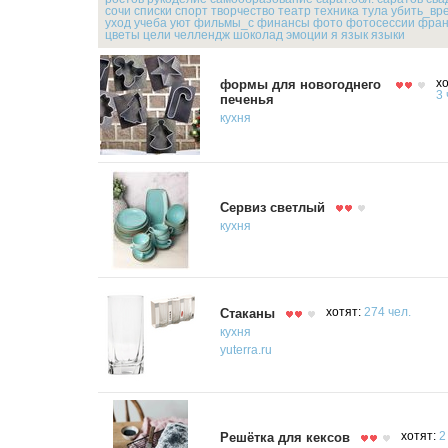
сочи
списки
спорт
творчество
театр
техника
тула
убить_вр
уход
учеба
уют
фильмы_с
финансы
фото
фотосессии
фран
цветы
цели
челлендж
шоколад
эмоции
я
язык
языки
формы для новогоднего
хо
3 
печенья
кухня
Сервиз светлый
кухня
Стаканы
хотят:
274 чел.
кухня
yuterra.ru
Решётка для кексов
хотят:
2