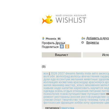
Добавить в друз
Phoenix_95
Виджеты
Профиль
Друзья
Поделиться
Вишлист
Исп
(9)
все
|
2026
2027
dreams
family
insta
авто
аксесс
волг.обл.
волгоград
волосы
впечатления
гарде
духи
еда
ессентуки
желания
животные
здоров
коллекция
косметика
краснодар
красноярск
кр
магия
маникюр
мастер_класс
мгновения
мебел
навыки
надо
напитки
нарисовать
научится
нед
одежда
осень
отдых
отношения
питание
пите
психология
псков
путешествие
путешествия
п
ремонт
рестораны
россия
ростов
рукоделие
с
списки
спорт
творчество
театр
техника
тула
у
фотосессии
франция
хобби
хочу
хранение
цв
пятигорск
|
прогулка