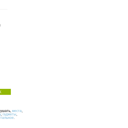
лушать,
места
,
у
,
гаджеты
,
стальное
.