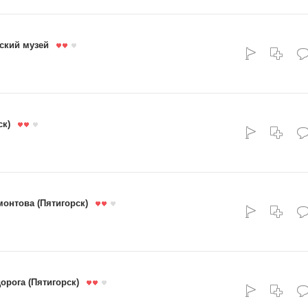
ский музей
ск)
монтова (Пятигорск)
орога (Пятигорск)