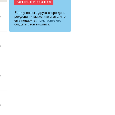
Если у вашего друга скоро день
рождения и вы хотите знать, что
ему подарить,
пригласите его
создать свой вишлист.