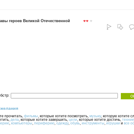
авы героев Великой Отечественной
бстр:
 желания
ите прочитать,
фильмы
, которые хотите посмотреть,
музыку
, которую хотите с
етить,
дела
, которые хотите завершить,
цели
, которые хотите достичь,
техник
ерию
,
компьютеры
,
периферию
,
одежду
,
обувь
,
инструменты
,
игрушки
и
все о