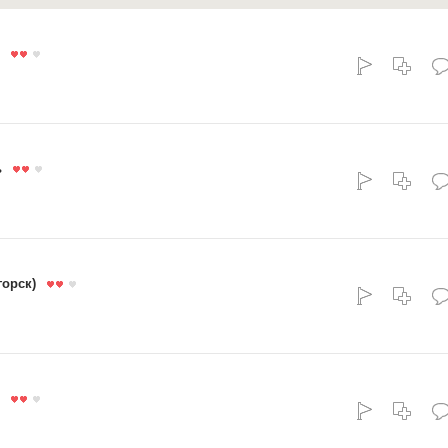
ь
горск)