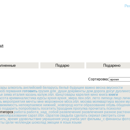
Ре
ья
олненные
Подарю
Подарено
Сортировка:
уары
алкоголь
английский
беларусь
бельё
будущее
важно
весна
вкусности
роб
германия
готовить
грузия
для_души
документы
дом
дорога
досуг
дуолинг
ье
зима
италия
казань
калуж.обл.
канцтовары
карелия
кино
книга
книги
асота
криминалистика
курсы
кухня
кухня_мира
лен.обл.
лето
липецк
лицо
лич
ь
мероприятия
мечты
мне
мороженое
моск.обл.
москва
мояквартира
музеи
му
вижимость
непокупаемое
нижний_новгород
ногти
образование
обувь
общени
р
подарить
попробовать
посетить
праздник
прогулка
прочитать
психолог
ятигорск
работа
работа_над_собой
развлечение
развлечения
разное
растен
амообразование
сарат.обл.
саратов
свадьба
сделать
сериал
смотреть
сочи
бить_время
удовольствие
украшения
уход
учеба
уют
фильмы_с
финансы
фот
еты
цели
челлендж
шоколад
эмоции
я
язык
языки