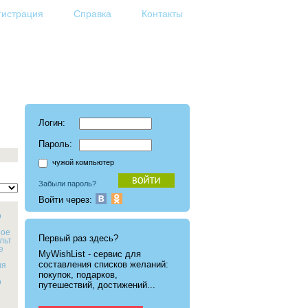
гистрация
Справка
Контакты
Логин:
Пароль:
чужой компьютер
Забыли пароль?
Войти через:
о
ное
Первый раз здесь?
льт
е
MyWishList - cервис для
составления списков желаний:
ия
покупок, подарков,
о
путешествий, достижений...