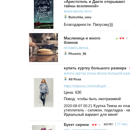
«Аристотель и Данте открывают
тайны вселенной»
книги
весна
лето
Bulochka_uwu
Благодарности: Папусику)))
Масленица и много
блинов
готовить
весна
Phoenix_95
купить куртку большого размера
купить
куртка
осень
весна
большой
раз
All Posa
https://allposa.com/ru/kupit-...
Цена: 630
Повод: чтобы быть неотразимой
Куртка Темза из пла
2020-08-07 00:21
утеплитель - силикон, подкладка - н
Идеальный вариант для меня!
Букет сирени
хотят:
177 чел.