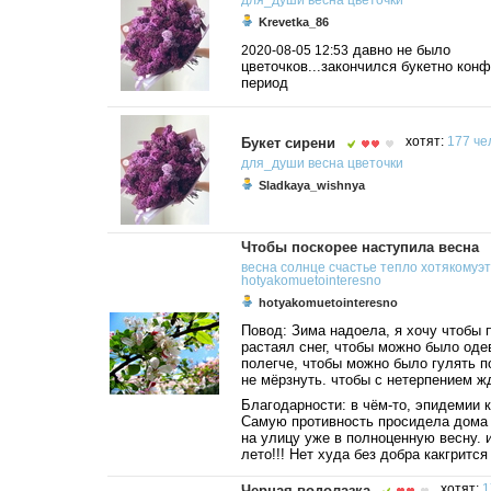
для_души
весна
цветочки
Krevetka_86
давно не было
2020-08-05 12:53
цветочков...закончился букетно кон
период
Букет сирени
хотят:
177 че
для_души
весна
цветочки
Sladkaya_wishnya
Чтобы поскорее наступила весна
весна
солнце
счастье
тепло
хотякомуэ
hotyakomuetointeresno
hotyakomuetointeresno
Повод: Зима надоела, я хочу чтобы 
растаял снег, чтобы можно было оде
полегче, чтобы можно было гулять п
не мёрзнуть. чтобы с нетерпением ж
Благодарности: в чём-то, эпидемии 
Самую противность просидела дома
на улицу уже в полноценную весну. 
лето!!! Нет худа без добра какгрится
Черная водолазка
хотят:
1