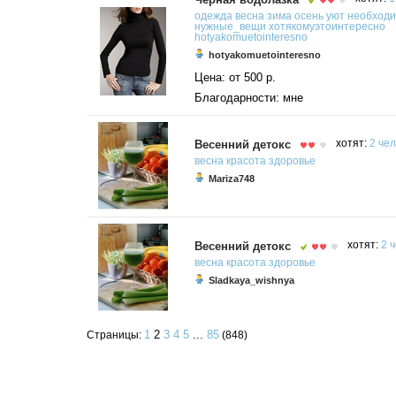
одежда
весна
зима
осень
уют
необход
нужные_вещи
хотякомуэтоинтересно
hotyakomuetointeresno
hotyakomuetointeresno
Цена: от 500 р.
Благодарности: мне
Весенний детокс
хотят:
2 чел
весна
красота
здоровье
Mariza748
Весенний детокс
хотят:
2 ч
весна
красота
здоровье
Sladkaya_wishnya
1
2
3
4
5
...
85
Страницы:
(848)