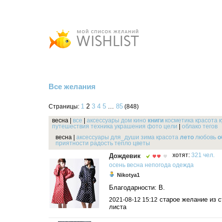
Все желания
1
2
3
4
5
...
85
Страницы:
(848)
весна
|
все
|
аксессуары
дом
кино
книги
косметика
красота
путешествия
техника
украшения
фото
цели
|
облако тегов
весна
|
аксессуары
для_души
зима
красота
лето
любовь
о
приятности
радость
тепло
цветы
Дождевик
хотят:
321 чел.
осень
весна
непогода
одежда
Nikotya1
Благодарности: В.
старое желание из с
2021-08-12 15:12
листа