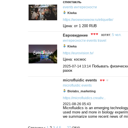
спектакль
events
интересности
Kiwka
https://wowwowwow.ru/etiquette/
Цена: от 1 200 RUB
Евровидение
хотят:
5 чел.
интересности
events
travel
Kiwka
https://eurovision.tv/
Цена: космос
Побывать физически
2025-07-14 13:14
разок
microfluidic events
microfluidic
events
Biolabs_marketing
https://microfluidics.creativ...
2021-08-26 05:43
Microfluidics is an emerging technology
used more and more in biology experim
we summarize some recent news of mic