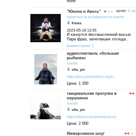
поле
"Юнона и Авось"
хотят:
8 че
приятности
интересности
events
Kiwka
2023-05-19 13:35
И качнутся бессмысленной высью
Пара фраз, залетевших отсюда...
комментарии: 2
аудиоспектакль «большая
рыбалка»
events
vika_gre
https://pro-peredelkino.org/e...
Цена: 1 200
танцевальная прогулка в
наушниках
events
vika_gre
https://dance.wowwowwow.ru/
Цена: 2 000
Иммерсивное шоу/