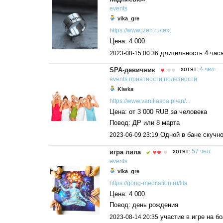
events
vika_gre
https://www.jzeh.ru/text
Цена: 4 000
длительность 4 час
2023-08-15 00:36
SPA-девичник
хотят:
4 чел.
events
приятности
полезности
Kiwka
https://www.vanillaspa.pl/en/...
Цена: от 3 000 RUB за человека
Повод: ДР или 8 марта
Одной в бане скучно
2023-06-09 23:19
игра лила
хотят:
57 чел.
events
vika_gre
https://gong-meditation.ru/lila
Цена: 4 000
Повод: день рождения
участие в игре на б
2023-08-14 20:35