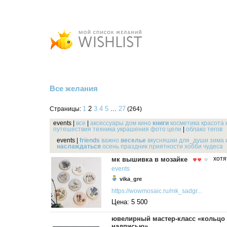
Все желания
1
2
3
4
5
...
27
Страницы:
(264)
events
|
все
|
аксессуары
дом
кино
книги
косметика
красота
путешествия
техника
украшения
фото
цели
|
облако тегов
events
|
friends
важно
веселье
вкусняшки
для_души
зима
наслаждаться
осень
праздник
приятности
хобби
чудеса
мк вышивка в мозайке
хотя
events
vika_gre
https://wowmosaic.ru/mk_sadgr...
Цена: 5 500
ювелирный мастер-класс «кольцо 
надписью»