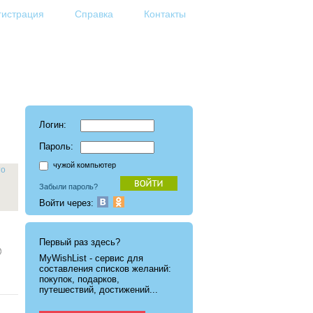
гистрация
Справка
Контакты
Логин:
Пароль:
чужой компьютер
то
Забыли пароль?
Войти через:
Первый раз здесь?
MyWishList - cервис для
составления списков желаний:
покупок, подарков,
путешествий, достижений...