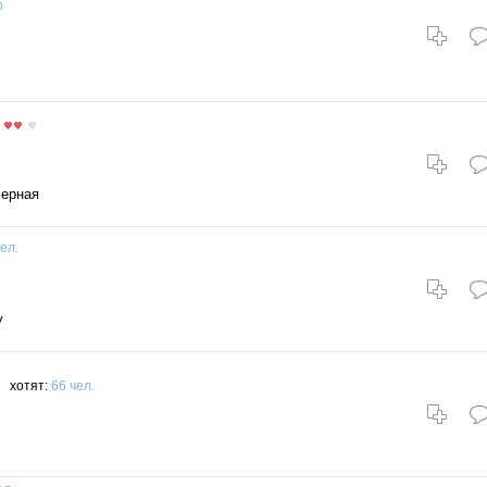
о
черная
ел.
у
хотят:
66 чел.