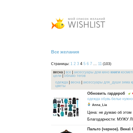
Все желания
1
2
3
4
5
6
7
...
11
Страницы:
(103)
весна
|
все
|
аксессуары
дом
кино
книги
космет
цели
|
облако тегов
одежда
|
весна
|
аксессуары
для_души
зима
к
цветы
Обновить гардероб
одежда
обувь
белье
нужно
Anna_Lia
Цена: не думаю об этом 
Благодарности: МУЖУ 
Пальто (черное). Вена\ 