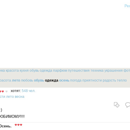
Ре
ика
красота
кухня
обувь
одежда
парфюм
путешествия
техника
украшения
фо
расота
лето
любовь
обувь
одежда
осень
погода
приятности
радость
тепло
хотят:
548 чел.
сти
лето
весна
:)
ЛЮБИМОМУ!!!!
Осень.