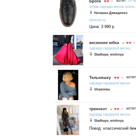
Броги
хотят:
35 ч
обувь
одежда
весна
осень
Наташка Давиденко
lamoda.ru
Цена: 3 990 р
весенняя юбка
одежда
гардероб
весна
Sladkaya_wishnya
Тельняшку
хотят
одежда
гардероб
весна
Vitaminka
тренчкот
хотят
одежда
гардероб
весна
Sladkaya_wishnya
Повод: классический беж