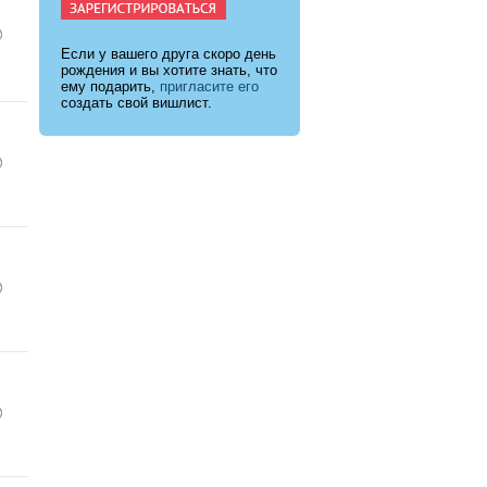
Если у вашего друга скоро день
рождения и вы хотите знать, что
ему подарить,
пригласите его
создать свой вишлист.