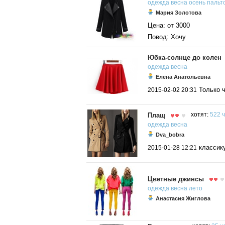
одежда
весна
осень
пальт
Мария Золотова
Цена: от 3000
Повод: Хочу
Юбка-солнце до колен
одежда
весна
Елена Анатольевна
Только 
2015-02-02 20:31
Плащ
хотят:
522 ч
одежда
весна
Dva_bobra
классик
2015-01-28 12:21
Цветные джинсы
одежда
весна
лето
Анастасия Жиглова