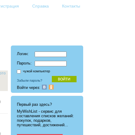
гистрация
Справка
Контакты
Логин:
Пароль:
чужой компьютер
ото
Забыли пароль?
Войти через:
Первый раз здесь?
MyWishList - cервис для
составления списков желаний:
покупок, подарков,
путешествий, достижений...