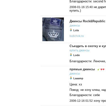
Благодарности: second hand
не дарит
2008-01-16 15:40
купить.)
Джинсы Rock&Republic 
джинсы
Lola
butichok.ru
Съездить в охотку и ку
купить
джинсы
Lode
Благодарности: Леночке,
прямые джинсы
джинсы
Laaamp
Цена: хз
Повод: не хочу клеш, на
Благодарности: себе
хочу про
2006-12-16 01:52