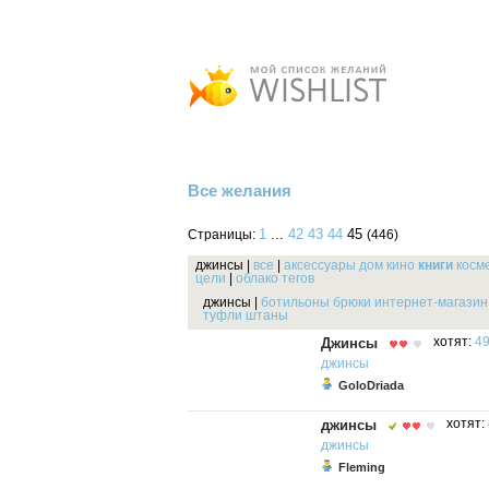
Все желания
1
...
42
43
44
45
Страницы:
(446)
джинсы
|
все
|
аксессуары
дом
кино
книги
косм
цели
|
облако тегов
джинсы
|
ботильоны
брюки
интернет-магазин
туфли
штаны
Джинсы
хотят:
49
джинсы
GoloDriada
джинсы
хотят:
джинсы
Fleming