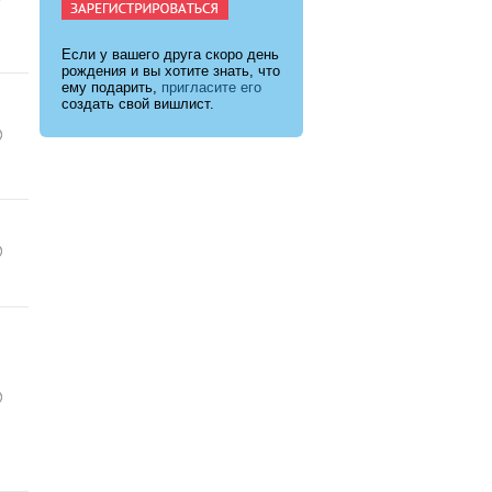
Если у вашего друга скоро день
рождения и вы хотите знать, что
ему подарить,
пригласите его
создать свой вишлист.