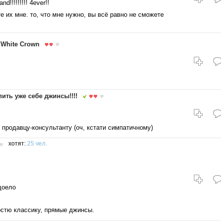
!!!!!!!!! 4ever!!
е их мне. то, что мне нужно, вы всё равно не сможете
White Crown
пить уже себе джинсы!!!!
 продавцу-консультанту (оч, кстати симпатичному)
хотят:
25 чел.
доело
стю классику, прямые джинсы.