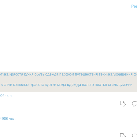
Ре
етика
красота
кухня
обувь
одежда
парфюм
путешествия
техника
украшения
ф
клатчи
кошельки
красота
куртки
мода
одежда
пальто
платья
стиль
сумочки
06 чел.
4906 чел.