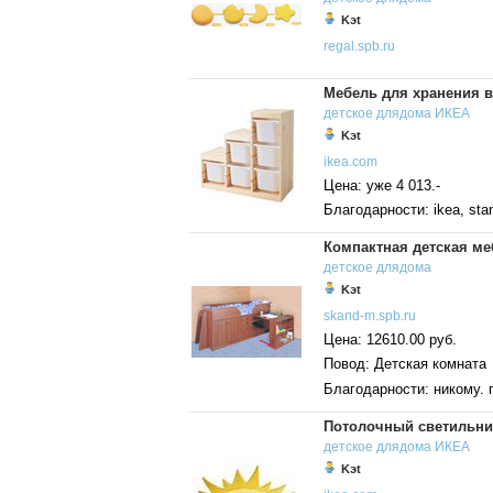
Kэt
regal.spb.ru
Мебель для хранения в
детское
длядома
ИКЕА
Kэt
ikea.com
Цена: уже 4 013.-
Благодарности: ikea, sta
Компактная детская ме
детское
длядома
Kэt
skand-m.spb.ru
Цена: 12610.00 руб.
Повод: Детская комната
Благодарности: никому. 
Потолочный светильни
детское
длядома
ИКЕА
Kэt