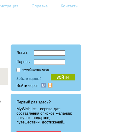
гистрация
Справка
Контакты
Логин:
Пароль:
чужой компьютер
Забыли пароль?
Войти через:
Первый раз здесь?
MyWishList - cервис для
составления списков желаний:
покупок, подарков,
путешествий, достижений...