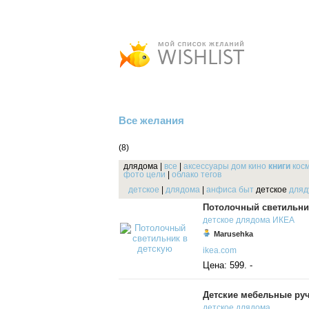
Все желания
(8)
длядома
|
все
|
аксессуары
дом
кино
книги
кос
фото
цели
|
облако тегов
детское
|
длядома
|
анфиса
быт
детское
для
Потолочный светильни
детское
длядома
ИКЕА
Marusehka
ikea.com
Цена: 599. -
Детские мебельные ру
детское
длядома