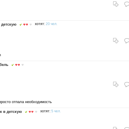
 детскую
хотят:
20 чел.
n
бель
просто отпала необходимость
к в детскую
хотят:
5 чел.