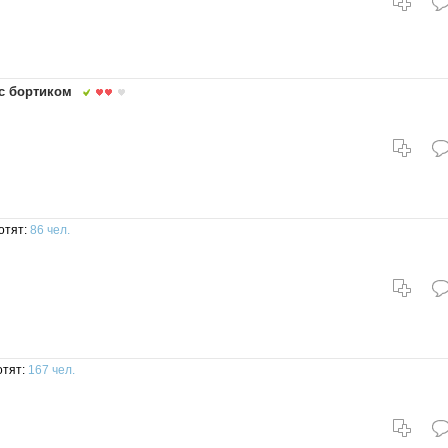
с бортиком
отят:
86 чел.
отят:
167 чел.