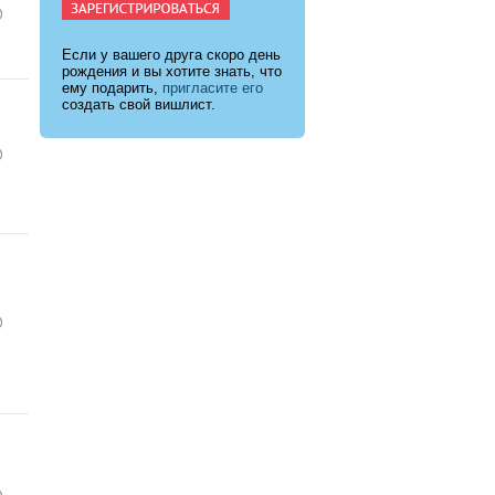
Если у вашего друга скоро день
рождения и вы хотите знать, что
ему подарить,
пригласите его
создать свой вишлист.