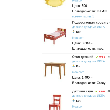
ikea.com
Цена: 599. -
Благодарности: IKEA!!!
комментарии: 1
Подростковая кровать 
детское
длядома
ИКЕА
Kэt
ikea.com
Цена: 3 389.–
Благодарности: икеа
Стол детский
х
детское
длядома
ИКЕА
Kэt
ikea.com
Цена: 1 490.–
Благодарности: Стасу
Детский стул
х
детское
длядома
ИКЕА
Kэt
ikea.com