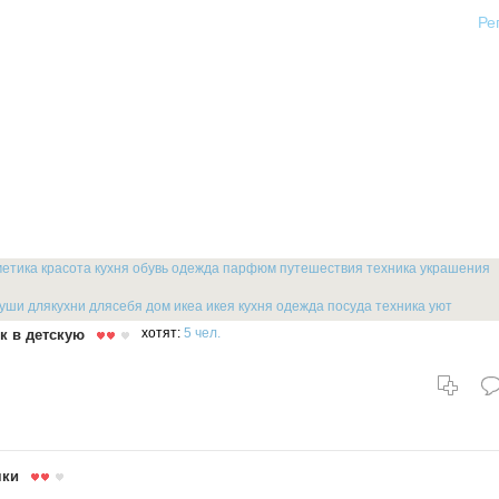
Ре
метика
красота
кухня
обувь
одежда
парфюм
путешествия
техника
украшения
души
длякухни
длясебя
дом
икеа
икея
кухня
одежда
посуда
техника
уют
к в детскую
хотят:
5 чел.
чки