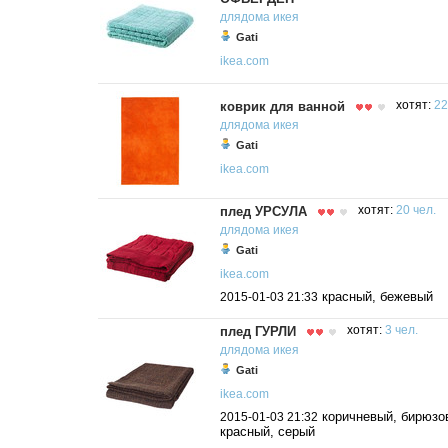
длядома
икея
Gati
ikea.com
коврик для ванной
хотят:
22
длядома
икея
Gati
ikea.com
плед УРСУЛА
хотят:
20 чел.
длядома
икея
Gati
ikea.com
красный, бежевый
2015-01-03 21:33
плед ГУРЛИ
хотят:
3 чел.
длядома
икея
Gati
ikea.com
коричневый, бирюзо
2015-01-03 21:32
красный, серый