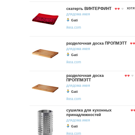
скатерть ВИНТЕРФИНТ
хотя
длядома
икея
Gati
ikea.com
разделочная доска ПРОПМЭТТ
длядома
икея
Gati
ikea.com
разделочная доска
ПРОППМЭТТ
длядома
икея
Gati
ikea.com
сушилка для кухонных
принадлежностей
длядома
икея
Gati
ikea.com