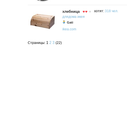
хлебница
хотят:
318 чел.
длядома
икея
Gati
ikea.com
1
2
3
Страницы:
(22)