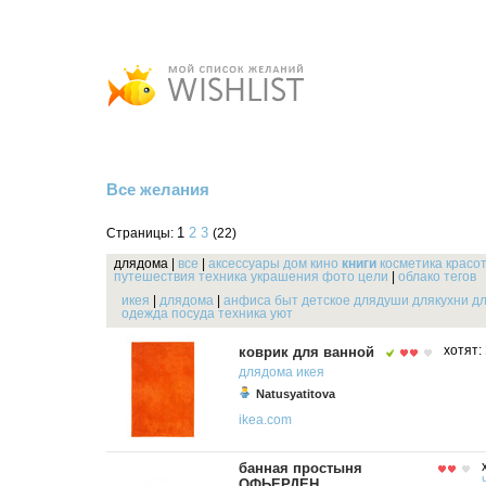
Все желания
1
2
3
Страницы:
(22)
длядома
|
все
|
аксессуары
дом
кино
книги
косметика
красо
путешествия
техника
украшения
фото
цели
|
облако тегов
икея
|
длядома
|
анфиса
быт
детское
длядуши
длякухни
д
одежда
посуда
техника
уют
коврик для ванной
хотят:
длядома
икея
Natusyatitova
ikea.com
банная простыня
ОФЬЕРДЕН