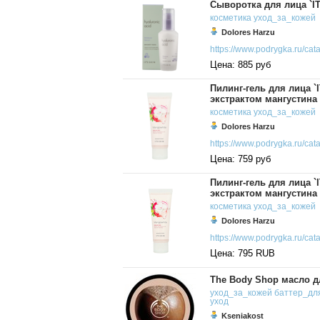
Сыворотка для лица `I
косметика
уход_за_кожей
Dolores Harzu
https://www.podrygka.ru/catal
Цена: 885 руб
Пилинг-гель для лица 
экстрактом мангустина
косметика
уход_за_кожей
Dolores Harzu
https://www.podrygka.ru/catal
Цена: 759 руб
Пилинг-гель для лица 
экстрактом мангустина
косметика
уход_за_кожей
Dolores Harzu
https://www.podrygka.ru/catal
Цена: 795 RUB
The Body Shop масло д
уход_за_кожей
баттер_дл
уход
Kseniakost