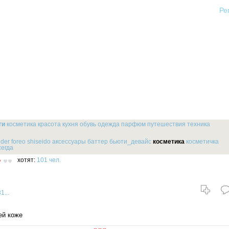
Ре
ги
косметика
красота
кухня
обувь
одежда
парфюм
путешествия
техника
uder
foreo
shiseido
аксессуары
баттер
бьюти_девайс
косметика
косметичка
сегда
хотят:
101 чел.
1...
ей коже