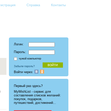
гистрация
Справка
Контакты
Логин:
Пароль:
чужой компьютер
Забыли пароль?
Войти через:
Первый раз здесь?
MyWishList - cервис для
составления списков желаний:
покупок, подарков,
путешествий, достижений...