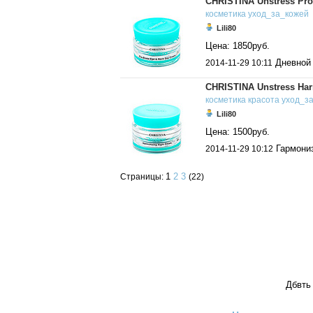
CHRISTINA Unstress Pro
косметика
уход_за_кожей
Lili80
Цена: 1850руб.
Дневной 
2014-11-29 10:11
CHRISTINA Unstress Har
косметика
красота
уход_з
Lili80
Цена: 1500руб.
Гармони
2014-11-29 10:12
1
2
3
Страницы:
(22)
Дбвть 