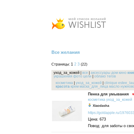
Все желания
1
2
3
Страницы:
(22)
уход_за_кожей
|
все
|
аксессуары
дом
кино
кни
украшения
фото
цели
|
облако тегов
косметика
|
уход_за_кожей
|
clinique
estee_la
красота
крем
маска_для_лица
масло
нужнов
Пенка для умывания
косметика
уход_за_кожей
Xiaodasha
https://goldapple.ru/1976033
Цена: 673
Повод: для заботы о сво