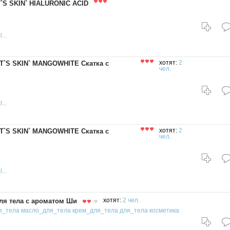
T`S SKIN` HIALURONIC ACID
...
`IT`S SKIN` MANGOWHITE Скатка с
хотят:
2
чел.
...
`IT`S SKIN` MANGOWHITE Скатка с
хотят:
2
чел.
...
ля тела с ароматом Ши
хотят:
2 чел.
я_тела
масло_для_тела
крем_для_тела
для_тела
косметика