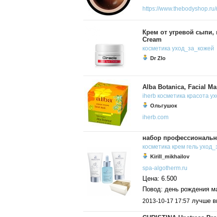
https://www.thebodyshop.ru/r
Крем от угревой сыпи, 
Cream
косметика
уход_за_кожей
Dr Zlo
Alba Botanica, Facial M
iherb
косметика
красота
ух
Ольгушок
iherb.com
набор профессиональн
косметика
крем
гель
уход_
Kirill_mikhailov
spa-algotherm.ru
Цена: 6.500
Повод: день рождения м
лучше в
2013-10-17 17:57