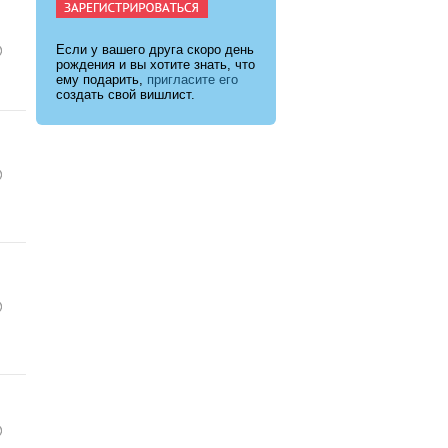
Если у вашего друга скоро день
рождения и вы хотите знать, что
ему подарить,
пригласите его
создать свой вишлист.