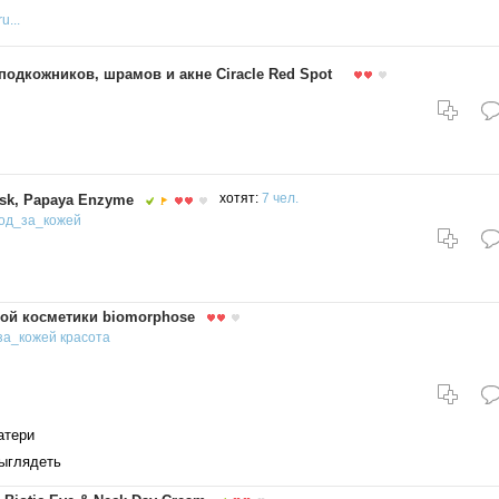
u...
подкожников, шрамов и акне Ciracle Red Spot
ask, Papaya Enzyme
хотят:
7 чел.
од_за_кожей
ой косметики biomorphose
за_кожей
красота
атери
ыглядеть