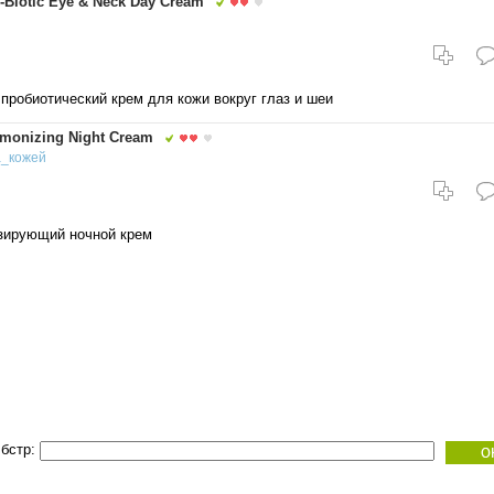
-Biotic Eye & Neck Day Cream
пробиотический крем для кожи вокруг глаз и шеи
monizing Night Cream
а_кожей
зирующий ночной крем
бстр: