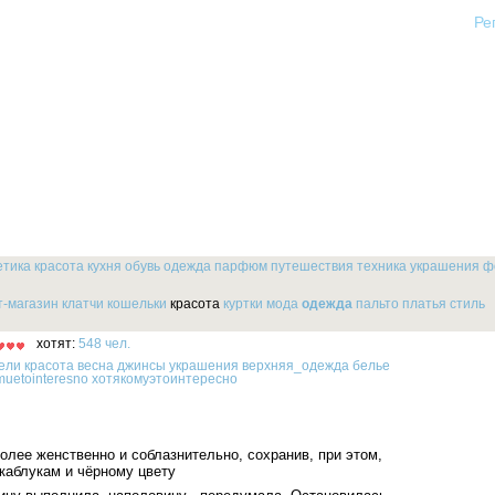
Ре
етика
красота
кухня
обувь
одежда
парфюм
путешествия
техника
украшения
ф
т-магазин
клатчи
кошельки
красота
куртки
мода
одежда
пальто
платья
стиль
хотят:
548 чел.
ели
красота
весна
джинсы
украшения
верхняя_одежда
белье
muetointeresno
хотякомуэтоинтересно
олее женственно и соблазнительно, сохранив, при этом,
 каблукам и чёрному цвету