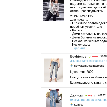
Благодарности: Наполов
на деми ботильонах на 
цвет скучноват. да и ка
стиле - распиздяйском.
2019-07-24 11:27
Для начала:
- Объёмное пальто-одеял
подобном утеплителе
- Косуха
- Деми ботильоны на каб
- Деми ботинки на плоск
- Несколько чёрных вод
- Несколько д
... дальше
Boyfriends
хотя
джинсы
одежда
красота
ho
hotyakomuetointeresno
Цена: max 2000
Повод: самая любимая мо
Благодарности: купила с
Джинсы
хотят:
одежда
гардероб
стиль
кр
Kalips0