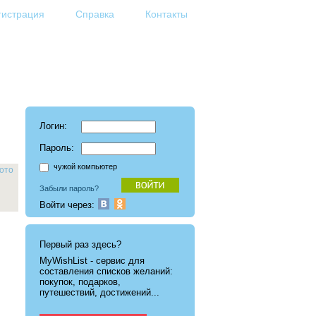
гистрация
Справка
Контакты
Логин:
Пароль:
чужой компьютер
ото
Забыли пароль?
Войти через:
Первый раз здесь?
MyWishList - cервис для
составления списков желаний:
покупок, подарков,
путешествий, достижений...