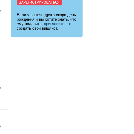
Если у вашего друга скоро день
рождения и вы хотите знать, что
ему подарить,
пригласите его
создать свой вишлист.