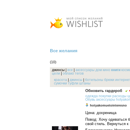
Все желания
(10)
джинсы
|
все
|
аксессуары
дом
кино
книги
косм
цели
|
облако тегов
красота
|
джинсы
|
ботильоны
брюки
интерне
сумочки
туфли
штаны
Обновить гардероб
одежда
покупки
расходы
ц
Обувь
аксессуары
hotyako
hotyakomuetointeresno
Цена: дохренища
Повод: Хочу одеваться б
свой стиль. Вернуться к