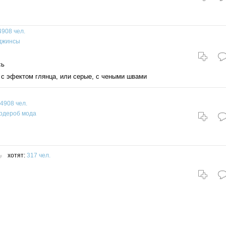
4908 чел.
джинсы
сь
с эфектом глянца, или серые, с чеными швами
4908 чел.
ардероб
мода
хотят:
317 чел.