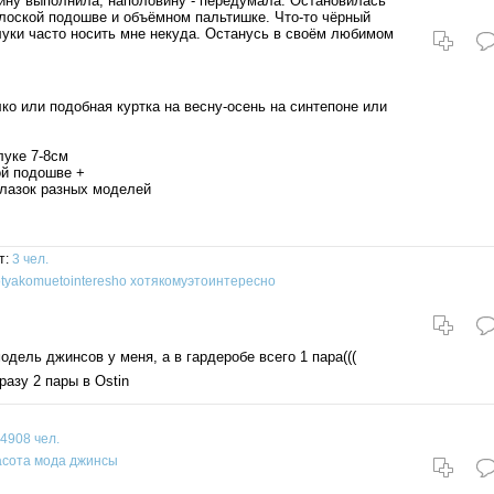
ину выполнила, наполовину - передумала. Остановилась
плоской подошве и объёмном пальтишке. Что-то чёрный
блуки часто носить мне некуда. Останусь в своём любимом
ко или подобная куртка на весну-осень на синтепоне или
луке 7-8см
ой подошве +
олазок разных моделей
т:
3 чел.
tyakomuetointeresho
хотякомуэтоинтересно
дель джинсов у меня, а в гардеробе всего 1 пара(((
разу 2 пары в Ostin
4908 чел.
асота
мода
джинсы