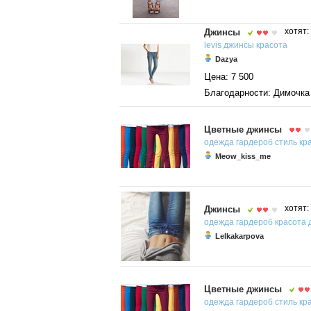
Джинсы
хотят:
levis
джинсы
красота
Dazya
Цена: 7 500
Благодарности: Димочка
Цветные джинсы
одежда
гардероб
стиль
кр
Meow_kiss_me
Джинсы
хотят:
одежда
гардероб
красота
Lelkakarpova
Цветные джинсы
одежда
гардероб
стиль
кр