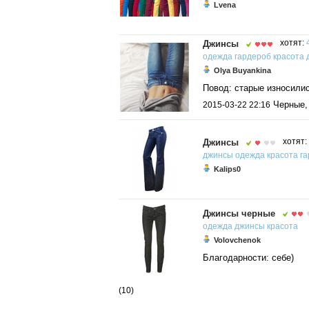
Lvena
Джинсы
хотят:
одежда
гардероб
красота
Olya Buyankina
Повод: старые износили
Черные, 
2015-03-22 22:16
Джинсы
хотят:
джинсы
одежда
красота
г
Kalips0
Джинсы черные
одежда
джинсы
красота
Volovchenok
Благодарности: себе)
(10)