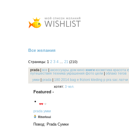
Все желания
1
2
3
4
...
21
Страницы:
(210)
prada
|
все
|
аксессуары
дом
кино
книги
косметика
красота
к
путешествия
техника
украшения
фото
цели
|
облако тегов
умки
|
prada
|
180
2014
bag
e
frizioni
kleding
p
pra
sac
латчи
хотят:
3 чел.
Featured -
prada
умки
Riterloui
Повод: Prada Сумки