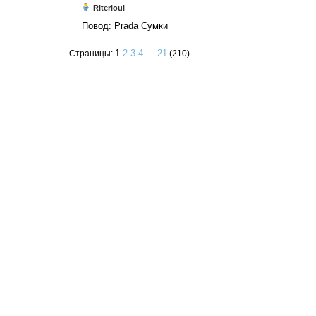
Riterloui
Повод: Prada Сумки
1
2
3
4
...
21
Страницы:
(210)