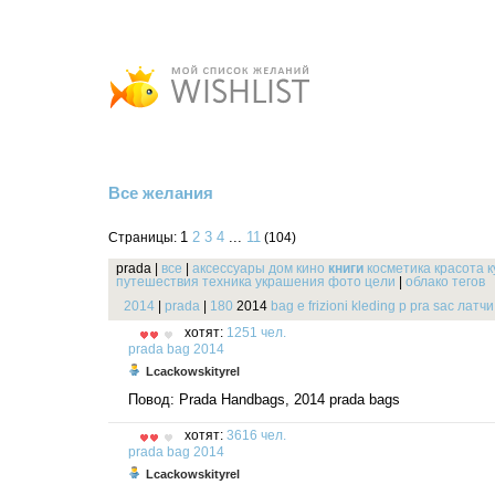
Все желания
1
2
3
4
...
11
Страницы:
(104)
prada
|
все
|
аксессуары
дом
кино
книги
косметика
красота
к
путешествия
техника
украшения
фото
цели
|
облако тегов
2014
|
prada
|
180
2014
bag
e
frizioni
kleding
p
pra
sac
латчи
хотят:
1251 чел.
prada
bag
2014
Lcackowskityrel
Повод: Prada Handbags, 2014 prada bags
хотят:
3616 чел.
prada
bag
2014
Lcackowskityrel