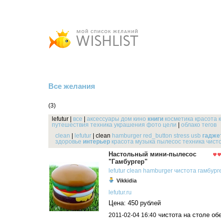
Все желания
(3)
lefutur
|
все
|
аксессуары
дом
кино
книги
косметика
красота
путешествия
техника
украшения
фото
цели
|
облако тегов
clean
|
lefutur
|
clean
hamburger
red_button
stress
usb
гадже
здоровье
интерьер
красота
музыка
пылесос
техника
чист
Настольный мини-пылесос
"Гамбургер"
lefutur
clean
hamburger
чистота
гамбург
Vikkidia
lefutur.ru
Цена: 450 рублей
чистота на столе обе
2011-02-04 16:40