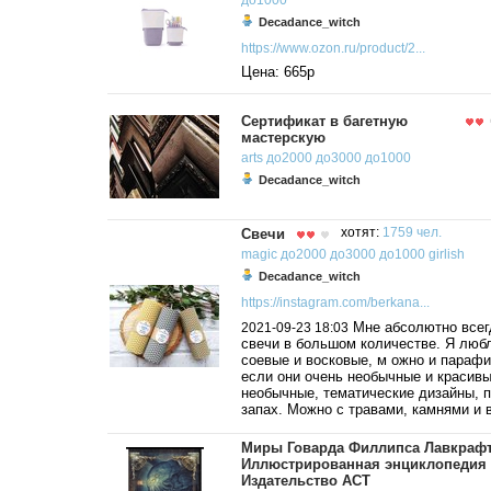
до1000
Decadance_witch
https://www.ozon.ru/product/2...
Цена: 665р
Сертификат в багетную
мастерскую
arts
до2000
до3000
до1000
Decadance_witch
Свечи
хотят:
1759 чел.
magic
до2000
до3000
до1000
girlish
Decadance_witch
https://instagram.com/berkana...
Мне абсолютно всег
2021-09-23 18:03
свечи в большом количестве. Я люб
соевые и восковые, м ожно и параф
если они очень необычные и красив
необычные, тематические дизайны, 
запах. Можно с травами, камнями и 
Миры Говарда Филлипса Лавкрафт
Иллюстрированная энциклопедия
Издательство АСТ