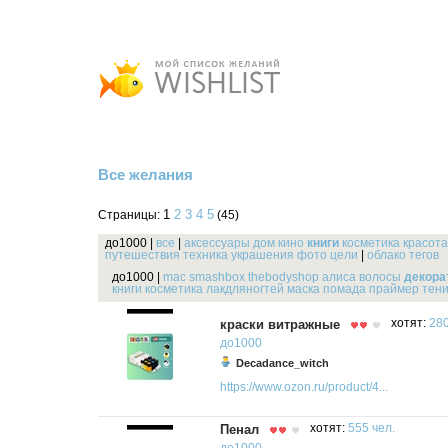
Все желания
1
2
3
4
5
Страницы:
(45)
до1000
|
все
|
аксессуары
дом
кино
книги
косметика
красота
путешествия
техника
украшения
фото
цели
|
облако тегов
до1000
|
mac
smashbox
thebodyshop
алиса
волосы
декора
книги
косметика
лакдляногтей
маска
помада
праймер
тен
краски витражные
хотят:
280
до1000
Decadance_witch
https://www.ozon.ru/product/4...
Пенал
хотят:
555 чел.