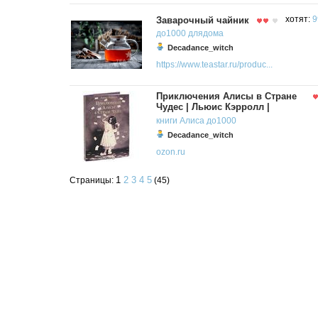
Заварочный чайник
хотят:
9
до1000
длядома
Decadance_witch
https://www.teastar.ru/produc...
Приключения Алисы в Стране
Чудес | Льюис Кэрролл |
книги
Алиса
до1000
Decadance_witch
ozon.ru
1
2
3
4
5
Страницы:
(45)