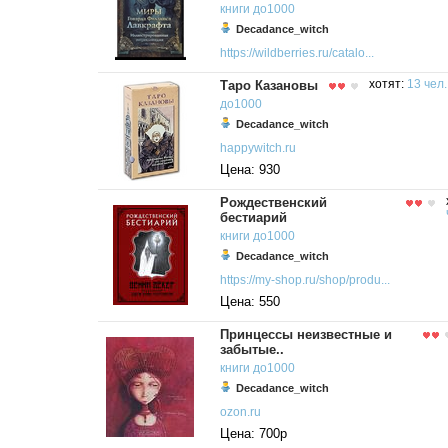
книги
до1000
Decadance_witch
https://wildberries.ru/catalo...
Таро Казановы
хотят:
13 чел.
до1000
Decadance_witch
happywitch.ru
Цена: 930
Рождественский
бестиарий
книги
до1000
Decadance_witch
https://my-shop.ru/shop/produ...
Цена: 550
Принцессы неизвестные и
забытые..
книги
до1000
Decadance_witch
ozon.ru
Цена: 700р