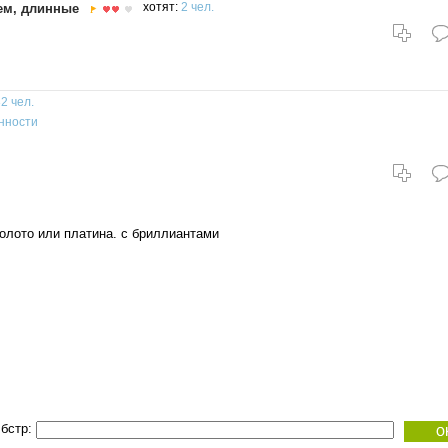
ем, длинные
хотят:
2 чел.
2 чел.
нности
олото или платина. с бриллиантами
бстр: