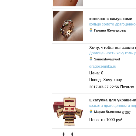
колечко с камушками
кольцо
золото
драгоценно
Галина Желудкова
Хочу, чтобы вы зашли на
Драгоценности
хочу
кольц
Samoylovajewel
dragocennika.ru
Цена: 0
Повод: Хочу-хочу
Позя-зя
2017-03-27 22:56
шкатулка для украшен
красота
драгоценности
по
Мария Былкова ღ ஐღ
Цена: от 1000 руб