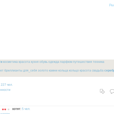
Ре
ги
косметика
красота
кухня
обувь
одежда
парфюм
путешествия
техника
лет
бриллианты
для_себя
золото
камни
кольца
кольцо
красота
свадьба
сереб
:
227 чел.
енности
хотят:
5 чел.