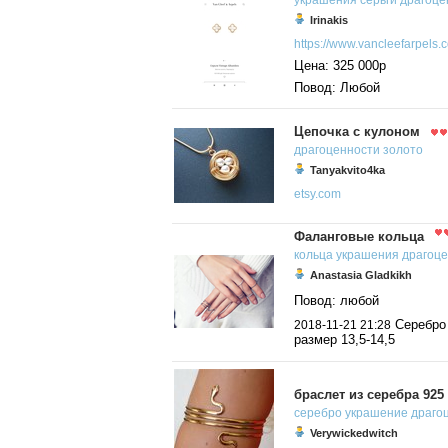
украшения
серьги
драгоце
Irinakis
https://www.vancleefarpels.co
Цена: 325 000р
Повод: Любой
Цепочка с кулоном
драгоценности
золото
Tanyakvito4ka
etsy.com
Фаланговые кольца
кольца
украшения
драгоц
Anastasia Gladkikh
Повод: любой
Серебро 
2018-11-21 21:28
размер 13,5-14,5
браслет из серебра 925
серебро
украшение
драго
Verywickedwitch