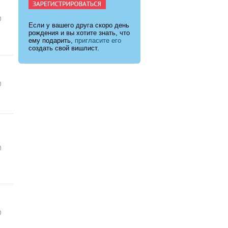
Если у вашего друга скоро день
рождения и вы хотите знать, что
ему подарить,
пригласите его
создать свой вишлист.