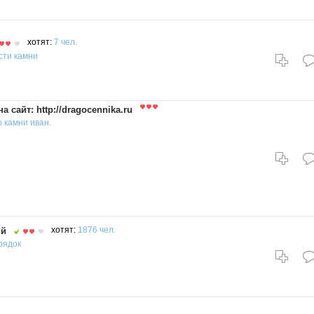
хотят:
7 чел.
сти
камни
 сайт: http://dragocennika.ru
о
камни
иван.
ий
хотят:
1876 чел.
рядок