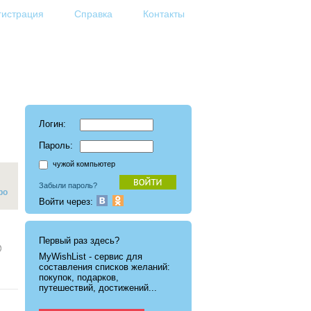
гистрация
Справка
Контакты
Логин:
Пароль:
чужой компьютер
Забыли пароль?
ро
Войти через:
Первый раз здесь?
MyWishList - cервис для
составления списков желаний:
покупок, подарков,
путешествий, достижений...