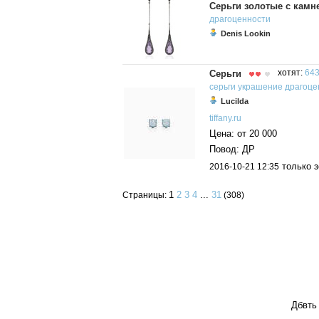
Серьги золотые с камн
драгоценности
Denis Lookin
Серьги
хотят:
643
серьги
украшение
драгоце
Lucilda
tiffany.ru
Цена: от 20 000
Повод: ДР
только з
2016-10-21 12:35
1
2
3
4
...
31
Страницы:
(308)
Дбвть 