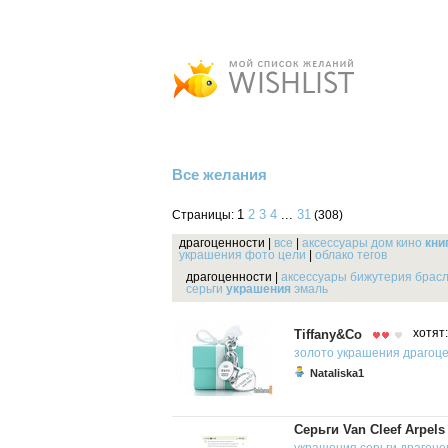
Все желания
1
2
3
4
...
31
Страницы:
(308)
драгоценности
|
все
|
аксессуары
дом
кино
кни
украшения
фото
цели
|
облако тегов
драгоценности
|
аксессуары
бижутерия
брас
серьги
украшения
эмаль
Tiffany&Co
хотят
золото
украшения
драгоц
Nataliska1
Серьги Van Cleef Arpels