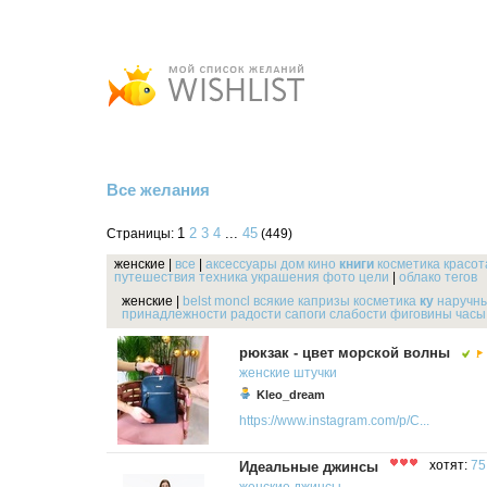
Все желания
1
2
3
4
...
45
Страницы:
(449)
женские
|
все
|
аксессуары
дом
кино
книги
косметика
красот
путешествия
техника
украшения
фото
цели
|
облако тегов
женские
|
belst
moncl
всякие
капризы
косметика
ку
наручн
принадлежности
радости
сапоги
слабости
фиговины
часы
рюкзак - цвет морской волны
женские
штучки
Kleo_dream
https://www.instagram.com/p/C...
Идеальные джинсы
хотят:
75