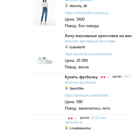
женские
джинсы
Velocity_28
https://velocity28.ru/catalog...
Цена: 3400
Повод: Без повода
Хочу массивные кроссовки на вес
женские
массивные
кроссовки
Izabella78
https://tvoilook.com/zhenshch...
Цена: 25 000
Повод: весна
Купить футболку
хотят:
197 
женские
футболки
Specifika
https://shemart.ru/w/futbolki...
Цена: 590
Повод: закончилось лето
хотят:
2531 чел.
женские
ку
Lnvalelanelso