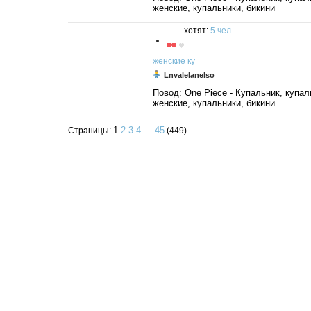
женские, купальники, бикини
хотят:
5 чел.
женские
ку
Lnvalelanelso
Повод: One Piece - Купальник, купал
женские, купальники, бикини
1
2
3
4
...
45
Страницы:
(449)