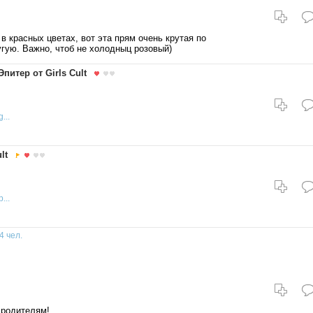
в красных цветах, вот эта прям очень крутая по
гую. Важно, чтоб не холодныц розовый)
питер от Girls Cult
...
lt
...
4 чел.
 родителям!