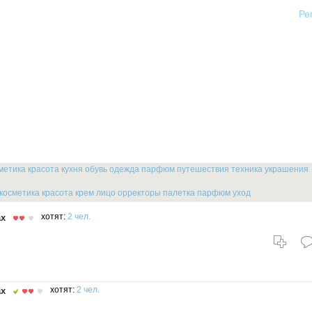
Ре
метика
красота
кухня
обувь
одежда
парфюм
путешествия
техника
украшения
косметика
красота
крем
лицо
орректоры
палетка
парфюм
уход
ах
хотят:
2 чел.
ах
хотят:
2 чел.