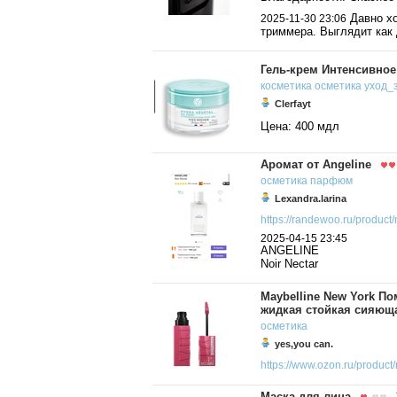
Давно хо
2025-11-30 23:06
триммера. Выглядит как 
Гель-крем Интенсивное
косметика
осметика
уход_
Clerfayt
Цена: 400 мдл
Аромат от Angeline
осметика
парфюм
Lexandra.larina
https://randewoo.ru/product/n
2025-04-15 23:45
ANGELINE
Noir Nectar
Maybelline New York Пом
жидкая стойкая сияюща
осметика
yes,you can.
https://www.ozon.ru/product/
Маска для лица