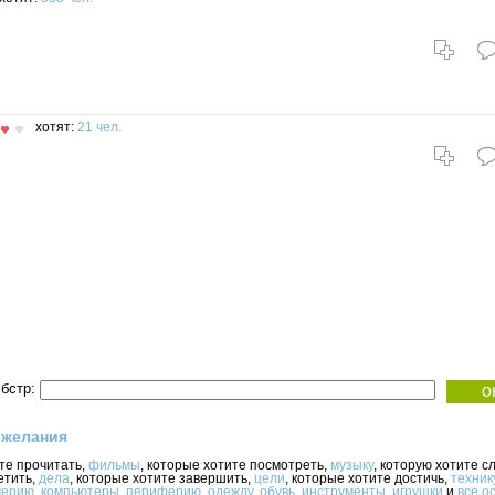
хотят:
21 чел.
бстр:
 желания
ите прочитать,
фильмы
, которые хотите посмотреть,
музыку
, которую хотите с
етить,
дела
, которые хотите завершить,
цели
, которые хотите достичь,
техник
ерию
,
компьютеры
,
периферию
,
одежду
,
обувь
,
инструменты
,
игрушки
и
все о