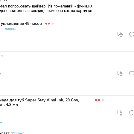
тел попробовать шейвер. Из пожеланий - функция
дополнительная секция, примерно как на картинке.
 увлажнение 48 часов
за_лицом
...
ада для губ Super Stay Vinyl Ink, 20 Coy,
я, 4.2 мл
m...
хотят:
333 чел.