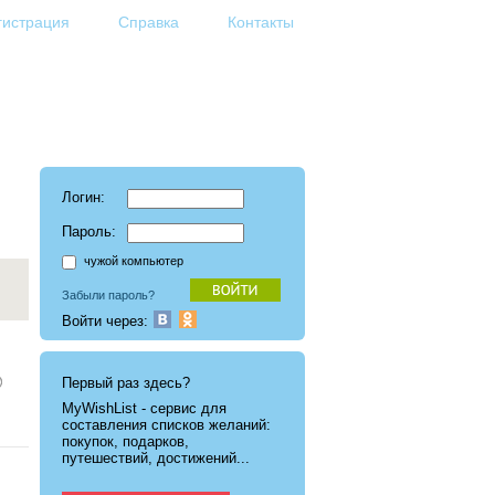
гистрация
Справка
Контакты
Логин:
Пароль:
чужой компьютер
Забыли пароль?
Войти через:
Первый раз здесь?
MyWishList - cервис для
составления списков желаний:
покупок, подарков,
путешествий, достижений...