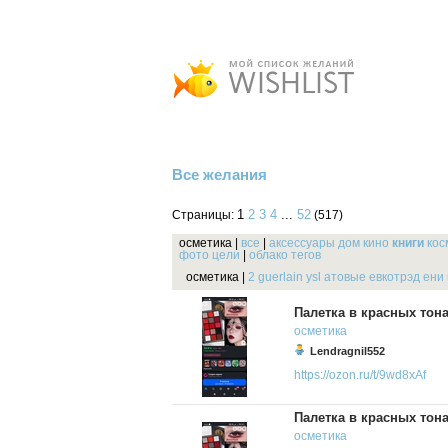
Все желания
1
2
3
4
...
52
Страницы:
(517)
осметика
|
все
|
аксессуары
дом
кино
книги
кос
фото
цели
|
облако тегов
осметика
|
2
guerlain
ysl
атовые
евкотрэд
ени
Палетка в красных тон
осметика
Lendragnil552
https://ozon.ru/t/9wd8xAf
Палетка в красных тон
осметика