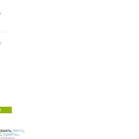
лушать,
места
,
у
,
гаджеты
,
стальное
.