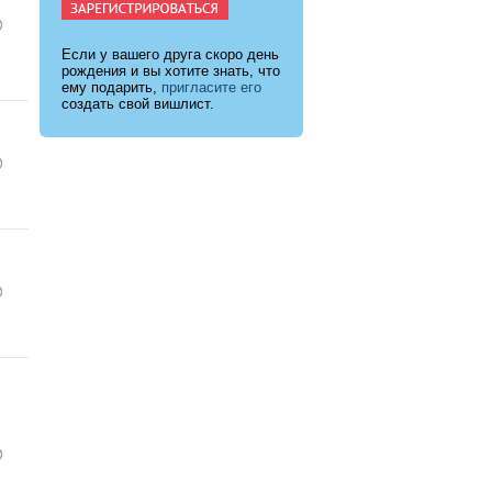
Если у вашего друга скоро день
рождения и вы хотите знать, что
ему подарить,
пригласите его
создать свой вишлист.