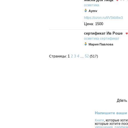
осметика
Aymv
https://ozon.ru/t/V5kb8w3
Цена: 1500
сертификат Ив Роше
осметика
сертификат
Мария Павлова
1
2
3
4
...
52
Страницы:
(517)
Дбвть 
Напишите ваши
Книги
, которые хот
которые хотите пос
украшения
,
парфюм