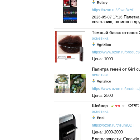
Rolary
https://ozon.ru/t/9wd8xAf
Палетка 
2026-05-07 17:16
сочетанию, но можно дру
Тёмный блеск оттенок Э
осметика
Vgrizlice
https://www.ozon.ru/product/g
Цена: 1000
Палитра теней от Girl cu
осметика
Vgrizlice
https://www.ozon.ru/product/p
Цена: 2500
Шейвер
хотят:
осметика
Ertai
https://ozon.ru/t/teumQDF
Цена: 1000-2000
Благодарности: Спасибо