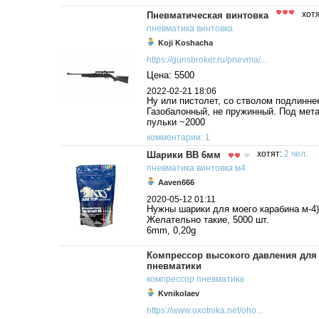
Пневматическая винтовка
хот
пневматика
винтовка
Koji Koshacha
https://gunsbroker.ru/pnevma/...
Цена: 5500
2022-02-21 18:06
Ну или пистолет, со стволом подлиннее 
Газобалонный, не пружинный. Под мет
пульки ~2000
комментарии: 1
Шарики BB 6мм
хотят:
2 чел.
пневматика
винтовка
м4
Aaven666
2020-05-12 01:11
Нужны шарики для моего карабина м-4)
Желательно такие, 5000 шт.
6mm, 0,20g
Компрессор высокого давления для
пневматики
компрессор
пневматика
Kvnikolaev
https://www.oxotnika.net/oho...