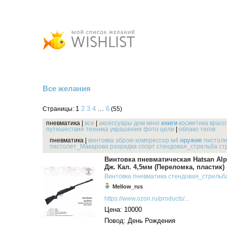
Все желания
1
2
3
4
...
6
Страницы:
(55)
пневматика
|
все
|
аксессуары
дом
кино
книги
косметика
красо
путешествия
техника
украшения
фото
цели
|
облако тегов
пневматика
|
винтовка
зброю
компрессор
м4
оружие
пистол
пистолет_Макарова
разрядка
спорт
стендовая_стрельба
ст
Винтовка пневматическая Hatsan Alp
Дж. Кал. 4,5мм (Переломка, пластик)
Винтовка
пневматика
стендовая_стрельб
Mellow_rus
https://www.ozon.ru/products/...
Цена: 10000
Повод: День Рождения