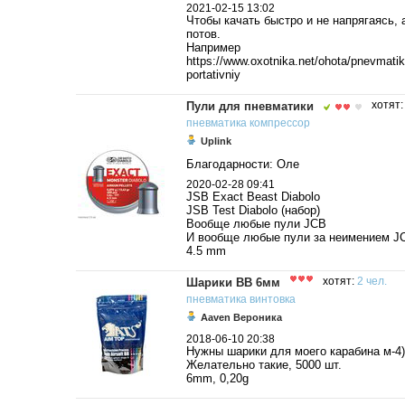
2021-02-15 13:02
Чтобы качать быстро и не напрягаясь, а
потов.
Например
https://www.oxotnika.net/ohota/pnevmati
portativniy
Пули для пневматики
хотят
пневматика
компрессор
Uplink
Благодарности: Оле
2020-02-28 09:41
JSB Exact Beast Diabolo
JSB Test Diabolo (набор)
Вообще любые пули JCB
И вообще любые пули за неимением J
4.5 mm
Шарики BB 6мм
хотят:
2 чел.
пневматика
винтовка
Aaven Вероника
2018-06-10 20:38
Нужны шарики для моего карабина м-4)
Желательно такие, 5000 шт.
6mm, 0,20g