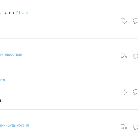
хотят:
91 чел.
путешествия
чел.
е
да-нибудь
Россия