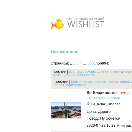
Все желания
1
2
3
4
...
5681
Страницы:
(56804)
поездки
|
все
|
аксессуары
дом
кино
книги
косм
фото
цели
|
облако тегов
поездки
|
iamyellow
аксессуары
впечатления
спорт
туризм
цели
Во Владивосток
отдых
путешествия
La_Reine_Blanche
Цена: Дорого
Повод: Ну хочется
Я ни раз
2026-07-28 16:23