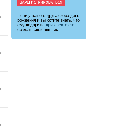
Если у вашего друга скоро день
рождения и вы хотите знать, что
ему подарить,
пригласите его
создать свой вишлист.