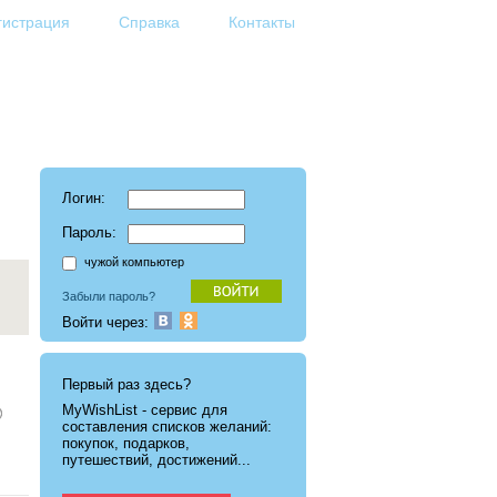
гистрация
Справка
Контакты
Логин:
Пароль:
чужой компьютер
Забыли пароль?
Войти через:
Первый раз здесь?
MyWishList - cервис для
составления списков желаний:
покупок, подарков,
путешествий, достижений...