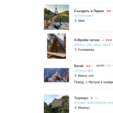
Съездить в Париж
путешествия
Slide
А-Фрейм летом
прихоть
для_души
самое!
Footbalerka
Китай
хотят:
425 
путешествия
Marina_omi
Повод: с Натали в ноябр
Тырнауз
поездки
скалолазание
ког
Rhaenys