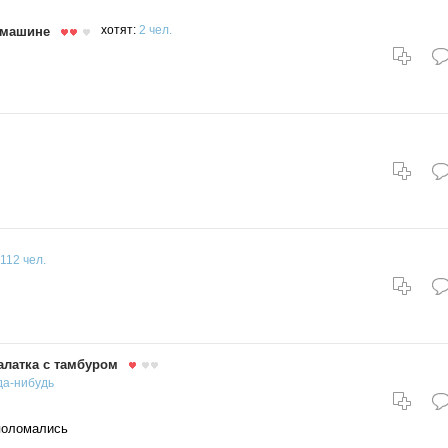
 машине
хотят:
2 чел.
112 чел.
алатка с тамбуром
да-нибудь
поломались