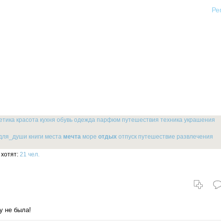
Ре
етика
красота
кухня
обувь
одежда
парфюм
путешествия
техника
украшения
для_души
книги
места
мечта
море
отдых
отпуск
путешествие
развлечения
хотят:
21 чел.
у не была!